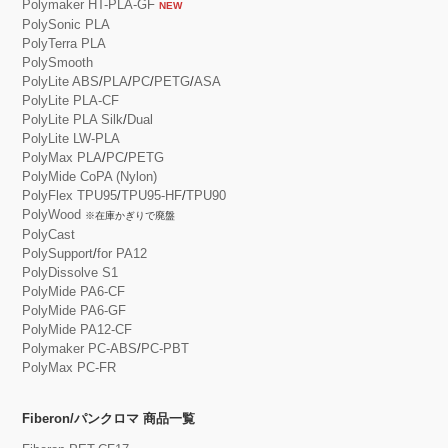
Polymaker HT-PLA-GF
NEW
PolySonic PLA
PolyTerra PLA
PolySmooth
PolyLite ABS
/
PLA
/
PC
/
PETG
/
ASA
PolyLite PLA-CF
PolyLite PLA Silk
/
Dual
PolyLite LW-PLA
PolyMax PLA
/
PC
/
PETG
PolyMide CoPA (Nylon)
PolyFlex TPU95
/
TPU95-HF
/
TPU90
PolyWood
※在庫かぎりで廃盤
PolyCast
PolySupport
/
for PA12
PolyDissolve S1
PolyMide PA6-CF
PolyMide PA6-GF
PolyMide PA12-CF
Polymaker PC-ABS
/
PC-PBT
PolyMax PC-FR
Fiberon/パンクロマ 商品一覧