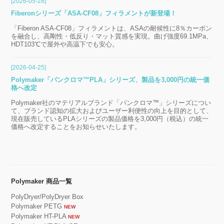
[2026-05-28]
Fiberonシリーズ「ASA-CF08」フィラメントが新登場！
「Fiberon ASA-CF08」フィラメントは、ASAの耐候性に8％カーボン
を融合し、高剛性・低反り・マット質感を実現。曲げ強度69.1MPa、
HDT103℃で屋外や高温下でも安心。
[2026-04-25]
Polymaker「パンクロマ™PLA」シリーズ、製品を3,000円の統一価
格へ改定
Polymaker社のマテリアルブランド「パンクロマ™」シリーズについ
て、ブランド認知の拡大およびユーザー利便性の向上を目的として、
現在販売しているPLAシリーズの製品価格を3,000円（税込）の統一
価格へ改定することをお知らせいたします。
Polymaker 商品一覧
PolyDryer/PolyDryer Box
Polymaker PETG
NEW
Polymaker HT-PLA
NEW