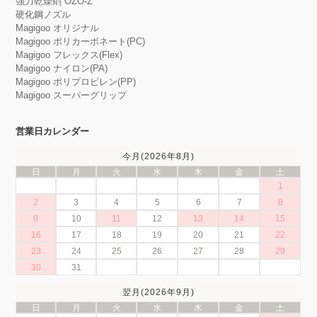
強力乾燥剤 OZO-Z
硬化鋼ノズル
Magigoo オリジナル
Magigoo ポリカーボネート(PC)
Magigoo フレックス(Flex)
Magigoo ナイロン(PA)
Magigoo ポリプロピレン(PP)
Magigoo スーパーグリップ
営業日カレンダー
今月(2026年8月)
日
月
火
水
木
金
土
1
2
3
4
5
6
7
8
9
10
11
12
13
14
15
16
17
18
19
20
21
22
23
24
25
26
27
28
29
30
31
翌月(2026年9月)
日
月
火
水
木
金
土