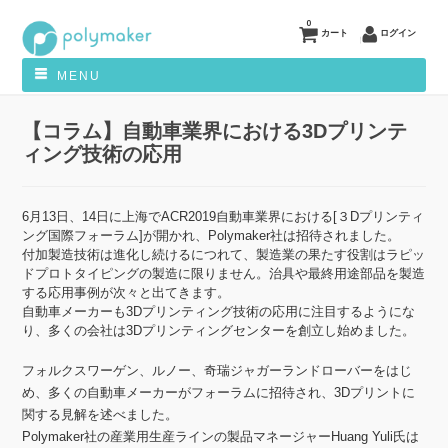
0
カート
ログイン
MENU
【コラム】自動車業界における3Dプリンテ
ィング技術の応用
6月13日、14日に上海でACR2019自動車業界における[３Dプリンティ
ング国際フォーラム]が開かれ、Polymaker社は招待されました。
付加製造技術は進化し続けるにつれて、製造業の果たす役割はラピッ
ドプロトタイピングの製造に限りません。治具や最終用途部品を製造
する応用事例が次々と出てきます。
自動車メーカーも3Dプリンティング技術の応用に注目するようにな
り、多くの会社は3Dプリンティングセンターを創立し始めました。
フォルクスワーゲン、ルノー、奇瑞ジャガーランドローバーをはじ
め、多くの自動車メーカーがフォーラムに招待され、3Dプリントに
関する見解を述べました。
Polymaker社の産業用生産ラインの製品マネージャーHuang Yuli氏は