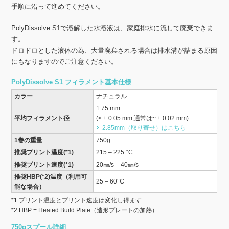
手順に沿って進めてください。
PolyDissolve S1で溶解した水溶液は、家庭排水に流して廃棄できま
す。
ドロドロとした液体の為、大量廃棄される場合は排水溝が詰まる原因
にもなりますのでご注意ください。
PolyDissolve S1 フィラメント基本仕様
カラー
ナチュラル
1.75 mm
平均フィラメント径
(< ± 0.05 mm,通常は~ ± 0.02 mm)
2.85mm（取り寄せ）はこちら
1巻の重量
750g
推奨プリント温度(*1)
215 – 225 °C
推奨プリント速度(*1)
20㎜/s – 40㎜/s
推奨HBP(*2)温度（利用可
25 – 60°C
能な場合）
*1:プリント温度とプリント速度は変化し得ます
*2:HBP = Heated Build Plate（造形プレートの加熱）
750gスプール詳細