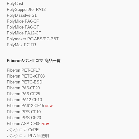
PolyCast
PolySupport
/
for PA12
PolyDissolve S1
PolyMide PA6-CF
PolyMide PA6-GF
PolyMide PA12-CF
Polymaker PC-ABS
/
PC-PBT
PolyMax PC-FR
Fiberon/パンクロマ 商品一覧
Fiberon PET-CF17
Fiberon PETG-rCF08
Fiberon PETG-ESD
Fiberon PA6-CF20
Fiberon PA6-GF25
Fiberon PA12-CF10
Fiberon PA612-CF15
NEW
Fiberon PPS-CF10
Fiberon PPS-GF20
Fiberon ASA-CF08
NEW
パンクロマ CoPE
パンクロマ PLA 半透明