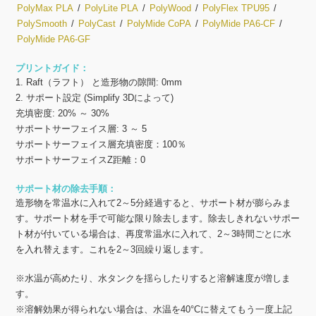
PolyMax PLA
/
PolyLite PLA
/
PolyWood
/
PolyFlex TPU95
/
PolySmooth
/
PolyCast
/
PolyMide CoPA
/
PolyMide PA6-CF
/
PolyMide PA6-GF
プリントガイド：
1. Raft（ラフト） と造形物の隙間: 0mm
2. サポート設定 (Simplify 3Dによって)
充填密度: 20% ～ 30%
サポートサーフェイス層: 3 ～ 5
サポートサーフェイス層充填密度：100％
サポートサーフェイスZ距離：0
サポート材の除去手順：
造形物を常温水に入れて2～5分経過すると、サポート材が膨らみま
す。サポート材を手で可能な限り除去します。除去しきれないサポー
ト材が付いている場合は、再度常温水に入れて、2～3時間ごとに水
を入れ替えます。これを2～3回繰り返します。
※水温が高めたり、水タンクを揺らしたりすると溶解速度が増しま
す。
※溶解効果が得られない場合は、水温を40°Cに替えてもう一度上記