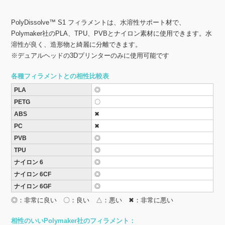
PolyDissolve™ S1 フィラメントは、水溶性サポート材で、
Polymaker社のPLA、TPU、PVBとナイロン素材に使用できます。水
溶性が良く、造形物と綺麗に分離できます。
※デュアルヘッドの3Dプリンターのみに使用可能です
各種フィラメントとの相性比較表
PLA
◎
PETG
〇
ABS
✖
PC
✖
PVB
◎
TPU
◎
ナイロン 6
◎
ナイロン 6CF
◎
ナイロン 6GF
◎
◎：非常に良い 〇：良い △：悪い ✖：非常に悪い
相性のいいPolymaker社のフィラメント：