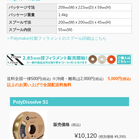
パッケージ寸法
209㎜(W) x 223㎜(D) x 59㎜(H)
パッケージ重量
1.4kg
スプール寸法
200㎜(W) x 200㎜(D) x 45㎜(H)
スプール内径
55㎜(W)
Polymaker社製フィラメントのスプール詳細はこちら
送料全国一律500円
※沖縄・離島は2,000円
5,000円
(税込)
(税込)
(税込)
以上のお買い上げで全国配送料無料
PolyDissolve S1
販売価格
(税込)
¥10,120
(税別価格 ¥9,200)