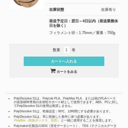
在庫状態
在庫有り
発送予定日：翌日～4日以内（発送業務休
日を除く）
フィラメント径：1.75mm／重量：750g
数量
巻
カートをみる
PolyDissolve S1は、PolyLite PLA、PolyMax PLA、または他のPLAベース
の造形材料専用の水溶性サポート材として使用できます。ABS、PCに対し
てPolyDissolve S1の使用は推奨しません。
PolyDissolve S1は、乾燥設定：80℃、12時間にする必要があります。
PolyDissolve S1は、常に乾燥した条件に保つ必要があります。
PolyBox（乾燥ボックス、別売）
と一緒に使用することを推奨します。
Polymaker社製品のSDS（安全データシート）、TDS（テクニカルデータ