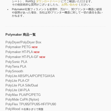
シート）、RoHSは
ダウンロードページ
にてご確認いただけます。
その他技術的な質問がございましたら、
お問い合わせ
ください。
Polymaker社製フィラメントを使用中、万が一、3Dプリンター機器に破損
や故障があった場合、当社は3Dプリンター機器に対して一切の責任を負い
かねます。
Polymaker 商品一覧
PolyDryer/PolyDryer Box
Polymaker PETG
NEW
Polymaker HT-PLA
NEW
Polymaker HT-PLA-GF
NEW
PolySonic PLA
PolyTerra PLA
PolySmooth
PolyLite ABS
/
PLA
/
PC
/
PETG
/
ASA
PolyLite PLA-CF
PolyLite PLA Silk
/
Dual
PolyLite LW-PLA
PolyMax PLA
/
PC
/
PETG
PolyMide CoPA (Nylon)
PolyFlex TPU95
/
TPU95-HF
/
TPU90
PolyWood
※在庫かぎりで廃盤