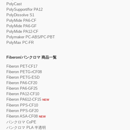
PolyCast
PolySupport
/
for PA12
PolyDissolve S1
PolyMide PA6-CF
PolyMide PA6-GF
PolyMide PA12-CF
Polymaker PC-ABS
/
PC-PBT
PolyMax PC-FR
Fiberon/パンクロマ 商品一覧
Fiberon PET-CF17
Fiberon PETG-rCF08
Fiberon PETG-ESD
Fiberon PA6-CF20
Fiberon PA6-GF25
Fiberon PA12-CF10
Fiberon PA612-CF15
NEW
Fiberon PPS-CF10
Fiberon PPS-GF20
Fiberon ASA-CF08
NEW
パンクロマ CoPE
パンクロマ PLA 半透明