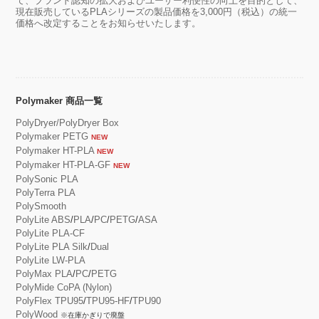
て、ブランド認知の拡大およびユーザー利便性の向上を目的として、
現在販売しているPLAシリーズの製品価格を3,000円（税込）の統一
価格へ改定することをお知らせいたします。
Polymaker 商品一覧
PolyDryer/PolyDryer Box
Polymaker PETG
NEW
Polymaker HT-PLA
NEW
Polymaker HT-PLA-GF
NEW
PolySonic PLA
PolyTerra PLA
PolySmooth
PolyLite ABS
/
PLA
/
PC
/
PETG
/
ASA
PolyLite PLA-CF
PolyLite PLA Silk
/
Dual
PolyLite LW-PLA
PolyMax PLA
/
PC
/
PETG
PolyMide CoPA (Nylon)
PolyFlex TPU95
/
TPU95-HF
/
TPU90
PolyWood
※在庫かぎりで廃盤