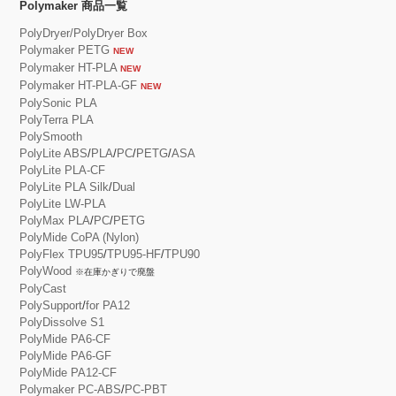
Polymaker 商品一覧
PolyDryer/PolyDryer Box
Polymaker PETG
NEW
Polymaker HT-PLA
NEW
Polymaker HT-PLA-GF
NEW
PolySonic PLA
PolyTerra PLA
PolySmooth
PolyLite ABS
/
PLA
/
PC
/
PETG
/
ASA
PolyLite PLA-CF
PolyLite PLA Silk
/
Dual
PolyLite LW-PLA
PolyMax PLA
/
PC
/
PETG
PolyMide CoPA (Nylon)
PolyFlex TPU95
/
TPU95-HF
/
TPU90
PolyWood
※在庫かぎりで廃盤
PolyCast
PolySupport
/
for PA12
PolyDissolve S1
PolyMide PA6-CF
PolyMide PA6-GF
PolyMide PA12-CF
Polymaker PC-ABS
/
PC-PBT