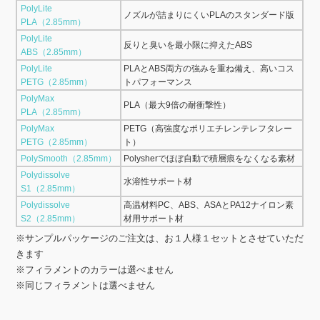
PolyLite
ノズルが詰まりにくいPLAのスタンダード版
PLA（2.85mm）
PolyLite
反りと臭いを最小限に抑えたABS
ABS（2.85mm）
PolyLite
PLAとABS両方の強みを重ね備え、高いコス
PETG（2.85mm）
トパフォーマンス
PolyMax
PLA（最大9倍の耐衝撃性）
PLA（2.85mm）
PolyMax
PETG（高強度なポリエチレンテレフタレー
PETG（2.85mm）
ト）
PolySmooth（2.85mm）
Polysherでほぼ自動で積層痕をなくなる素材
Polydissolve
水溶性サポート材
S1（2.85mm）
Polydissolve
高温材料PC、ABS、ASAとPA12ナイロン素
S2（2.85mm）
材用サポート材
※サンプルパッケージのご注文は、お１人様１セットとさせていただ
きます
※フィラメントのカラーは選べません
※同じフィラメントは選べません