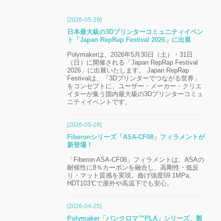
[2026-05-29]
日本最大級の3Dプリンターコミュニティイベン
ト「Japan RepRap Festival 2026」に出展
Polymakerは、2026年5月30日（土）・31日
（日）に開催される「Japan RepRap Festival
2026」に出展いたします。 Japan RepRap
Festivalは、「3Dプリンターでつながる世界」
をコンセプトに、ユーザー・メーカー・クリエ
イターが集う国内最大級の3Dプリンターコミュ
ニティイベントです。
[2026-05-28]
Fiberonシリーズ「ASA-CF08」フィラメントが
新登場！
「Fiberon ASA-CF08」フィラメントは、ASAの
耐候性に8％カーボンを融合し、高剛性・低反
り・マット質感を実現。曲げ強度69.1MPa、
HDT103℃で屋外や高温下でも安心。
[2026-04-25]
Polymaker「パンクロマ™PLA」シリーズ、製