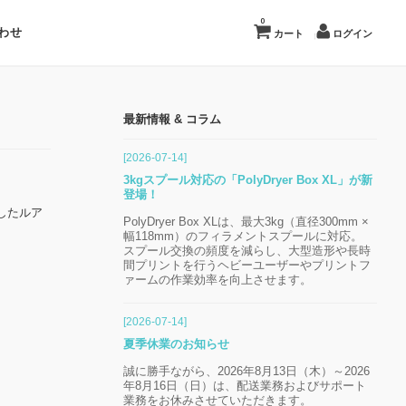
0
わせ
カート
ログイン
最新情報 & コラム
[2026-07-14]
3kgスプール対応の「PolyDryer Box XL」が新
登場！
作したルア
PolyDryer Box XLは、最大3kg（直径300mm ×
幅118mm）のフィラメントスプールに対応。
スプール交換の頻度を減らし、大型造形や長時
間プリントを行うヘビーユーザーやプリントフ
ァームの作業効率を向上させます。
[2026-07-14]
夏季休業のお知らせ
誠に勝手ながら、2026年8月13日（木）～2026
年8月16日（日）は、配送業務およびサポート
業務をお休みさせていただきます。