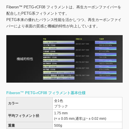
Fiberon™ PETG-rCF08 フィラメントは、再生カーボンファイバーを
配合したPETG系フィラメントです。
PETG本来の優れたバランス性能を活かしつつ、再生カーボンファイ
バーにより表面の質感と機械的特性が向上しています。
Fiberon™ PETG-rCF08 フィラメント基本仕様
全1色
カラー
ブラック
1.75 mm
平均フィラメント径
(< ± 0.05 mm,通常は~ ± 0.02 mm)
重量
500g