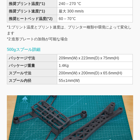
推奨プリント温度(*1)
240 – 270 °C
推奨プリント速度(*1)
最大 300 mm/s
推奨ヒートベッド温度(*2)
60 – 70°C
*1:プリント温度とプリント速度は、プリンター種類や環境によって変化し
ます
*2:造形プレートの加熱が可能な場合
500gスプール詳細
パッケージ寸法
209mm(W) x 223mm(D) x 75mm(H)
パッケージ重量
1.4Kg
スプール寸法
200mm(W) x 200mm(D) x 65.6mm(H)
スプール内径
55±1mm(W)