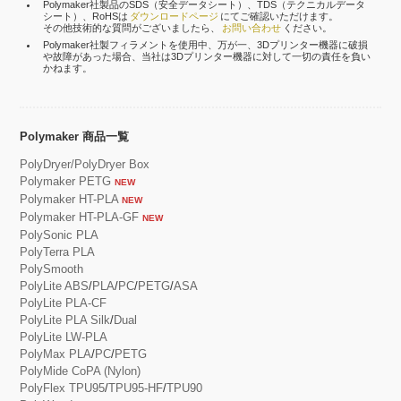
Polymaker社製品のSDS（安全データシート）、TDS（テクニカルデータ
シート）、RoHSは
ダウンロードページ
にてご確認いただけます。
その他技術的な質問がございましたら、
お問い合わせ
ください。
Polymaker社製フィラメントを使用中、万が一、3Dプリンター機器に破損
や故障があった場合、当社は3Dプリンター機器に対して一切の責任を負い
かねます。
Polymaker 商品一覧
PolyDryer/PolyDryer Box
Polymaker PETG
NEW
Polymaker HT-PLA
NEW
Polymaker HT-PLA-GF
NEW
PolySonic PLA
PolyTerra PLA
PolySmooth
PolyLite ABS
/
PLA
/
PC
/
PETG
/
ASA
PolyLite PLA-CF
PolyLite PLA Silk
/
Dual
PolyLite LW-PLA
PolyMax PLA
/
PC
/
PETG
PolyMide CoPA (Nylon)
PolyFlex TPU95
/
TPU95-HF
/
TPU90