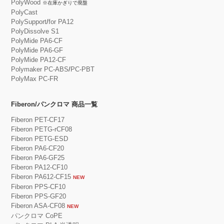
PolyWood
※在庫かぎりで廃盤
PolyCast
PolySupport
/
for PA12
PolyDissolve S1
PolyMide PA6-CF
PolyMide PA6-GF
PolyMide PA12-CF
Polymaker PC-ABS
/
PC-PBT
PolyMax PC-FR
Fiberon/パンクロマ 商品一覧
Fiberon PET-CF17
Fiberon PETG-rCF08
Fiberon PETG-ESD
Fiberon PA6-CF20
Fiberon PA6-GF25
Fiberon PA12-CF10
Fiberon PA612-CF15
NEW
Fiberon PPS-CF10
Fiberon PPS-GF20
Fiberon ASA-CF08
NEW
パンクロマ CoPE