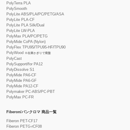
PolyTerra PLA
PolySmooth
PolyLite ABS
/
PLA
/
PC
/
PETG
/
ASA
PolyLite PLA-CF
PolyLite PLA Silk
/
Dual
PolyLite LW-PLA
PolyMax PLA
/
PC
/
PETG
PolyMide CoPA (Nylon)
PolyFlex TPU95
/
TPU95-HF
/
TPU90
PolyWood
※在庫かぎりで廃盤
PolyCast
PolySupport
/
for PA12
PolyDissolve S1
PolyMide PA6-CF
PolyMide PA6-GF
PolyMide PA12-CF
Polymaker PC-ABS
/
PC-PBT
PolyMax PC-FR
Fiberon/パンクロマ 商品一覧
Fiberon PET-CF17
Fiberon PETG-rCF08