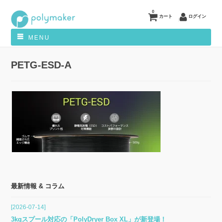
0
カート
ログイン
MENU
PETG-ESD-A
最新情報 & コラム
[2026-07-14]
3kgスプール対応の「PolyDryer Box XL」が新登場！