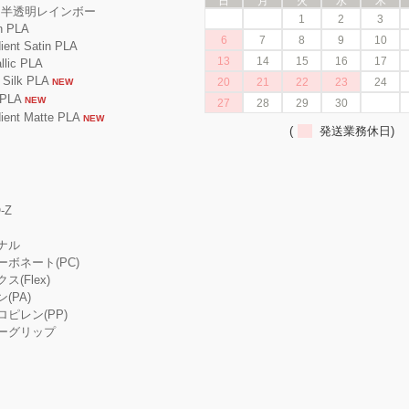
日
月
火
水
木
A 半透明レインボー
1
2
3
 PLA
6
7
8
9
10
nt Satin PLA
13
14
15
16
17
ic PLA
ilk PLA
20
21
22
23
24
NEW
PLA
NEW
27
28
29
30
nt Matte PLA
NEW
(
発送業務休日)
-Z
ジナル
カーボネート(PC)
ス(Flex)
ン(PA)
プロピレン(PP)
ーパーグリップ