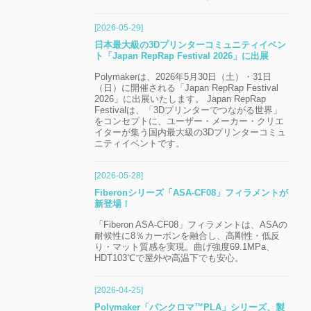
[2026-05-29]
日本最大級の3Dプリンターコミュニティイベン
ト「Japan RepRap Festival 2026」に出展
Polymakerは、2026年5月30日（土）・31日
（日）に開催される「Japan RepRap Festival
2026」に出展いたします。 Japan RepRap
Festivalは、「3Dプリンターでつながる世界」
をコンセプトに、ユーザー・メーカー・クリエ
イターが集う国内最大級の3Dプリンターコミュ
ニティイベントです。
[2026-05-28]
Fiberonシリーズ「ASA-CF08」フィラメントが
新登場！
「Fiberon ASA-CF08」フィラメントは、ASAの
耐候性に8％カーボンを融合し、高剛性・低反
り・マット質感を実現。曲げ強度69.1MPa、
HDT103℃で屋外や高温下でも安心。
[2026-04-25]
Polymaker「パンクロマ™PLA」シリーズ、製