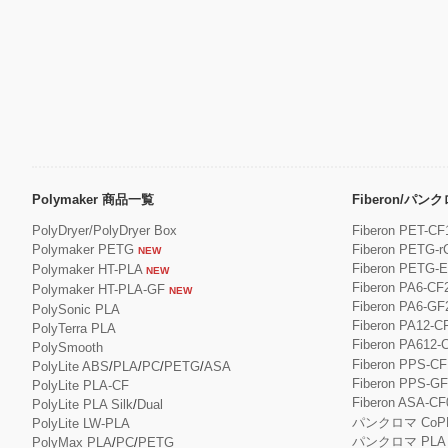
Polymaker 商品一覧
Fiberon/パ
PolyDryer/PolyDryer Box
Fiberon PET-CF
Polymaker PETG
Fiberon PETG-r
NEW
Fiberon PETG-
Polymaker HT-PLA
NEW
Fiberon PA6-CF
Polymaker HT-PLA-GF
NEW
Fiberon PA6-GF
PolySonic PLA
Fiberon PA12-C
PolyTerra PLA
Fiberon PA612-
PolySmooth
Fiberon PPS-CF
PolyLite ABS
/
PLA
/
PC
/
PETG
/
ASA
Fiberon PPS-G
PolyLite PLA-CF
Fiberon ASA-CF
PolyLite PLA Silk
/
Dual
パンクロマ CoP
PolyLite LW-PLA
パンクロマ PLA
PolyMax PLA
/
PC
/
PETG