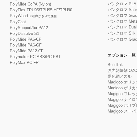
パンクロマ PL
PolyMide CoPA (Nylon)
パンクロマ Satin
PolyFlex TPU95
/
TPU95-HF
/
TPU90
パンクロマ Gradie
PolyWood
※在庫かぎりで廃盤
パンクロマ Metall
PolyCast
パンクロマ Dual S
PolySupport
/
for PA12
パンクロマ Silk 
PolyDissolve S1
PolyMide PA6-CF
パンクロマ Gradie
PolyMide PA6-GF
PolyMide PA12-CF
オプション一覧
Polymaker PC-ABS
/
PC-PBT
PolyMax PC-FR
BuildTak
強力乾燥剤 OZO
硬化鋼ノズル
Magigoo オリ
Magigoo ポリ
Magigoo フレック
Magigoo ナイロ
Magigoo ポリ
Magigoo ス