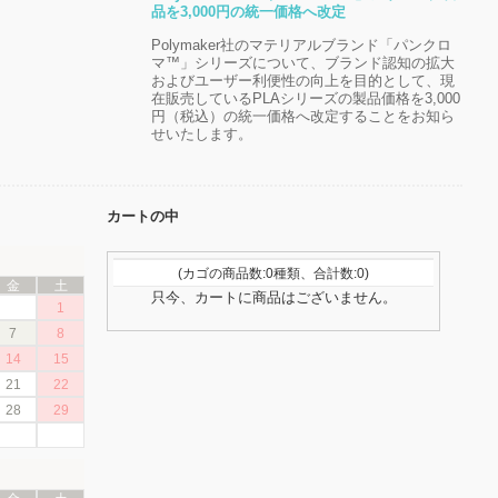
品を3,000円の統一価格へ改定
Polymaker社のマテリアルブランド「パンクロ
マ™」シリーズについて、ブランド認知の拡大
およびユーザー利便性の向上を目的として、現
在販売しているPLAシリーズの製品価格を3,000
円（税込）の統一価格へ改定することをお知ら
せいたします。
カートの中
(カゴの商品数:0種類、合計数:0)
金
土
只今、カートに商品はございません。
1
7
8
14
15
21
22
28
29