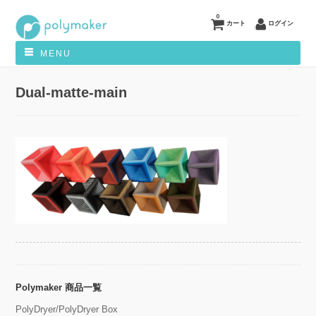
0
カート
ログイン
MENU
Dual-matte-main
Polymaker 商品一覧
PolyDryer/PolyDryer Box