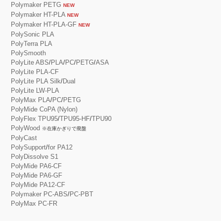
Polymaker PETG
NEW
Polymaker HT-PLA
NEW
Polymaker HT-PLA-GF
NEW
PolySonic PLA
PolyTerra PLA
PolySmooth
PolyLite ABS
/
PLA
/
PC
/
PETG
/
ASA
PolyLite PLA-CF
PolyLite PLA Silk
/
Dual
PolyLite LW-PLA
PolyMax PLA
/
PC
/
PETG
PolyMide CoPA (Nylon)
PolyFlex TPU95
/
TPU95-HF
/
TPU90
PolyWood
※在庫かぎりで廃盤
PolyCast
PolySupport
/
for PA12
PolyDissolve S1
PolyMide PA6-CF
PolyMide PA6-GF
PolyMide PA12-CF
Polymaker PC-ABS
/
PC-PBT
PolyMax PC-FR