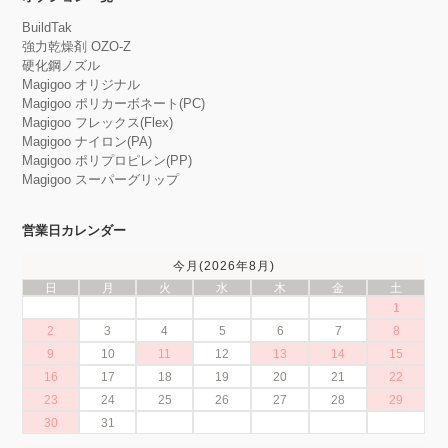
BuildTak
強力乾燥剤 OZO-Z
硬化鋼ノズル
Magigoo オリジナル
Magigoo ポリカーボネート(PC)
Magigoo フレックス(Flex)
Magigoo ナイロン(PA)
Magigoo ポリプロピレン(PP)
Magigoo スーパーグリップ
営業日カレンダー
今月(2026年8月)
日
月
火
水
木
金
土
1
2
3
4
5
6
7
8
9
10
11
12
13
14
15
16
17
18
19
20
21
22
23
24
25
26
27
28
29
30
31