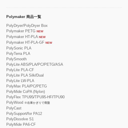
Polymaker 商品一覧
PolyDryer/PolyDryer Box
Polymaker PETG
NEW
Polymaker HT-PLA
NEW
Polymaker HT-PLA-GF
NEW
PolySonic PLA
PolyTerra PLA
PolySmooth
PolyLite ABS
/
PLA
/
PC
/
PETG
/
ASA
PolyLite PLA-CF
PolyLite PLA Silk
/
Dual
PolyLite LW-PLA
PolyMax PLA
/
PC
/
PETG
PolyMide CoPA (Nylon)
PolyFlex TPU95
/
TPU95-HF
/
TPU90
PolyWood
※在庫かぎりで廃盤
PolyCast
PolySupport
/
for PA12
PolyDissolve S1
PolyMide PA6-CF