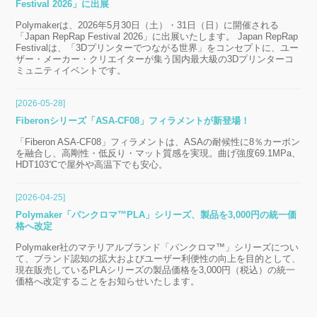
Festival 2026」に出展
Polymakerは、2026年5月30日（土）・31日（日）に開催される
「Japan RepRap Festival 2026」に出展いたします。 Japan RepRap
Festivalは、「3Dプリンターでつながる世界」をコンセプトに、ユー
ザー・メーカー・クリエイターが集う国内最大級の3Dプリンターコ
ミュニティイベントです。
[2026-05-28]
Fiberonシリーズ「ASA-CF08」フィラメントが新登場！
「Fiberon ASA-CF08」フィラメントは、ASAの耐候性に8％カーボン
を融合し、高剛性・低反り・マット質感を実現。曲げ強度69.1MPa、
HDT103℃で屋外や高温下でも安心。
[2026-04-25]
Polymaker「パンクロマ™PLA」シリーズ、製品を3,000円の統一価
格へ改定
Polymaker社のマテリアルブランド「パンクロマ™」シリーズについ
て、ブランド認知の拡大およびユーザー利便性の向上を目的として、
現在販売しているPLAシリーズの製品価格を3,000円（税込）の統一
価格へ改定することをお知らせいたします。