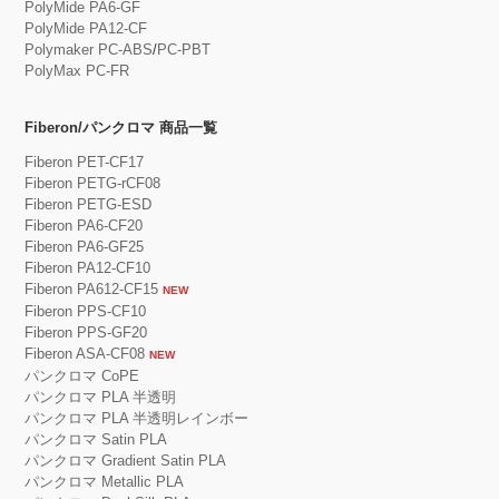
PolyMide PA6-GF
PolyMide PA12-CF
Polymaker PC-ABS
/
PC-PBT
PolyMax PC-FR
Fiberon/パンクロマ 商品一覧
Fiberon PET-CF17
Fiberon PETG-rCF08
Fiberon PETG-ESD
Fiberon PA6-CF20
Fiberon PA6-GF25
Fiberon PA12-CF10
Fiberon PA612-CF15
NEW
Fiberon PPS-CF10
Fiberon PPS-GF20
Fiberon ASA-CF08
NEW
パンクロマ CoPE
パンクロマ PLA 半透明
パンクロマ PLA 半透明レインボー
パンクロマ Satin PLA
パンクロマ Gradient Satin PLA
パンクロマ Metallic PLA