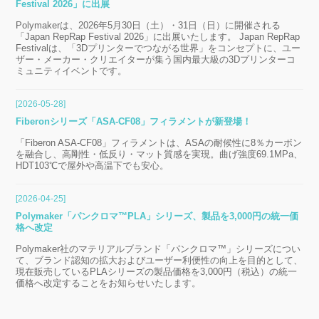
Festival 2026」に出展
Polymakerは、2026年5月30日（土）・31日（日）に開催される
「Japan RepRap Festival 2026」に出展いたします。 Japan RepRap
Festivalは、「3Dプリンターでつながる世界」をコンセプトに、ユー
ザー・メーカー・クリエイターが集う国内最大級の3Dプリンターコ
ミュニティイベントです。
[2026-05-28]
Fiberonシリーズ「ASA-CF08」フィラメントが新登場！
「Fiberon ASA-CF08」フィラメントは、ASAの耐候性に8％カーボン
を融合し、高剛性・低反り・マット質感を実現。曲げ強度69.1MPa、
HDT103℃で屋外や高温下でも安心。
[2026-04-25]
Polymaker「パンクロマ™PLA」シリーズ、製品を3,000円の統一価
格へ改定
Polymaker社のマテリアルブランド「パンクロマ™」シリーズについ
て、ブランド認知の拡大およびユーザー利便性の向上を目的として、
現在販売しているPLAシリーズの製品価格を3,000円（税込）の統一
価格へ改定することをお知らせいたします。