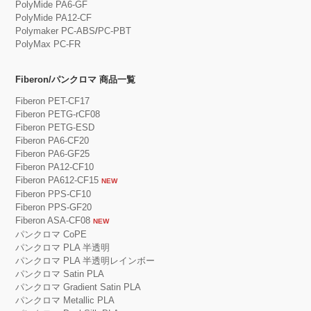
PolyMide PA6-GF
PolyMide PA12-CF
Polymaker PC-ABS
/
PC-PBT
PolyMax PC-FR
Fiberon/パンクロマ 商品一覧
Fiberon PET-CF17
Fiberon PETG-rCF08
Fiberon PETG-ESD
Fiberon PA6-CF20
Fiberon PA6-GF25
Fiberon PA12-CF10
Fiberon PA612-CF15
NEW
Fiberon PPS-CF10
Fiberon PPS-GF20
Fiberon ASA-CF08
NEW
パンクロマ CoPE
パンクロマ PLA 半透明
パンクロマ PLA 半透明レインボー
パンクロマ Satin PLA
パンクロマ Gradient Satin PLA
パンクロマ Metallic PLA