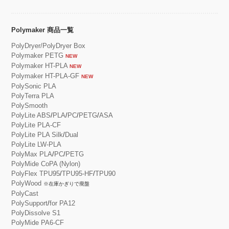
Polymaker 商品一覧
PolyDryer/PolyDryer Box
Polymaker PETG
NEW
Polymaker HT-PLA
NEW
Polymaker HT-PLA-GF
NEW
PolySonic PLA
PolyTerra PLA
PolySmooth
PolyLite ABS
/
PLA
/
PC
/
PETG
/
ASA
PolyLite PLA-CF
PolyLite PLA Silk
/
Dual
PolyLite LW-PLA
PolyMax PLA
/
PC
/
PETG
PolyMide CoPA (Nylon)
PolyFlex TPU95
/
TPU95-HF
/
TPU90
PolyWood
※在庫かぎりで廃盤
PolyCast
PolySupport
/
for PA12
PolyDissolve S1
PolyMide PA6-CF