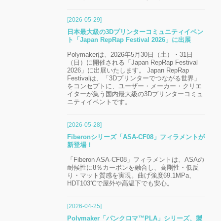
[2026-05-29]
日本最大級の3Dプリンターコミュニティイベン
ト「Japan RepRap Festival 2026」に出展
Polymakerは、2026年5月30日（土）・31日
（日）に開催される「Japan RepRap Festival
2026」に出展いたします。 Japan RepRap
Festivalは、「3Dプリンターでつながる世界」
をコンセプトに、ユーザー・メーカー・クリエ
イターが集う国内最大級の3Dプリンターコミュ
ニティイベントです。
[2026-05-28]
Fiberonシリーズ「ASA-CF08」フィラメントが
新登場！
「Fiberon ASA-CF08」フィラメントは、ASAの
耐候性に8％カーボンを融合し、高剛性・低反
り・マット質感を実現。曲げ強度69.1MPa、
HDT103℃で屋外や高温下でも安心。
[2026-04-25]
Polymaker「パンクロマ™PLA」シリーズ、製