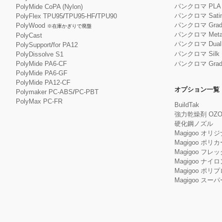
パンクロマ PL
PolyMide CoPA (Nylon)
パンクロマ Satin
PolyFlex TPU95
/
TPU95-HF
/
TPU90
パンクロマ Gradie
PolyWood
※在庫かぎりで廃盤
パンクロマ Metall
PolyCast
パンクロマ Dual S
PolySupport
/
for PA12
パンクロマ Silk 
PolyDissolve S1
PolyMide PA6-CF
パンクロマ Gradie
PolyMide PA6-GF
PolyMide PA12-CF
オプション一覧
Polymaker PC-ABS
/
PC-PBT
PolyMax PC-FR
BuildTak
強力乾燥剤 OZO
硬化鋼ノズル
Magigoo オリ
Magigoo ポリ
Magigoo フレック
Magigoo ナイロ
Magigoo ポリ
Magigoo ス