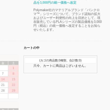
品を3,000円の統一価格へ改定
Polymaker社のマテリアルブランド「パンクロ
マ™」シリーズについて、ブランド認知の拡大
およびユーザー利便性の向上を目的として、現
在販売しているPLAシリーズの製品価格を3,000
円（税込）の統一価格へ改定することをお知ら
せいたします。
カートの中
(カゴの商品数:0種類、合計数:0)
金
土
只今、カートに商品はございません。
1
7
8
14
15
21
22
28
29