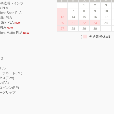
日
月
火
水
木
A 半透明レインボー
1
2
3
 PLA
6
7
8
9
10
nt Satin PLA
13
14
15
16
17
ic PLA
ilk PLA
20
21
22
23
24
NEW
PLA
NEW
27
28
29
30
nt Matte PLA
NEW
(
発送業務休日)
-Z
ジナル
カーボネート(PC)
ス(Flex)
ン(PA)
プロピレン(PP)
ーパーグリップ