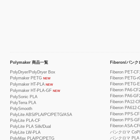
Polymaker 商品一覧
Fiberon/パ
PolyDryer/PolyDryer Box
Fiberon PET-CF
Polymaker PETG
Fiberon PETG-r
NEW
Fiberon PETG-
Polymaker HT-PLA
NEW
Fiberon PA6-CF
Polymaker HT-PLA-GF
NEW
Fiberon PA6-GF
PolySonic PLA
Fiberon PA12-C
PolyTerra PLA
Fiberon PA612-
PolySmooth
Fiberon PPS-CF
PolyLite ABS
/
PLA
/
PC
/
PETG
/
ASA
Fiberon PPS-G
PolyLite PLA-CF
Fiberon ASA-CF
PolyLite PLA Silk
/
Dual
パンクロマ CoP
PolyLite LW-PLA
パンクロマ PLA
PolyMax PLA
/
PC
/
PETG