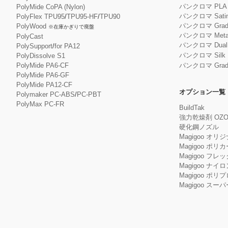
パンクロマ PL
PolyMide CoPA (Nylon)
パンクロマ Satin
PolyFlex TPU95
/
TPU95-HF
/
TPU90
パンクロマ Gradie
PolyWood
※在庫かぎりで廃盤
パンクロマ Metall
PolyCast
パンクロマ Dual S
PolySupport
/
for PA12
パンクロマ Silk 
PolyDissolve S1
PolyMide PA6-CF
パンクロマ Gradie
PolyMide PA6-GF
PolyMide PA12-CF
オプション一覧
Polymaker PC-ABS
/
PC-PBT
PolyMax PC-FR
BuildTak
強力乾燥剤 OZO
硬化鋼ノズル
Magigoo オリ
Magigoo ポリ
Magigoo フレック
Magigoo ナイロ
Magigoo ポリ
Magigoo ス