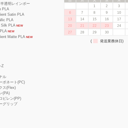
日
月
火
水
木
A 半透明レインボー
1
2
3
 PLA
6
7
8
9
10
nt Satin PLA
13
14
15
16
17
ic PLA
ilk PLA
20
21
22
23
24
NEW
PLA
NEW
27
28
29
30
nt Matte PLA
NEW
(
発送業務休日)
-Z
ジナル
カーボネート(PC)
ス(Flex)
ン(PA)
プロピレン(PP)
ーパーグリップ