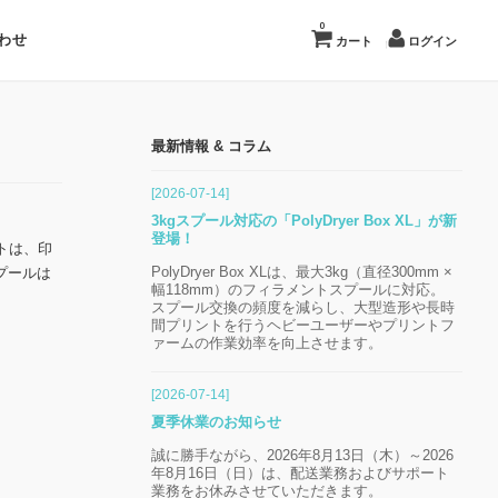
0
わせ
カート
ログイン
最新情報 & コラム
[2026-07-14]
3kgスプール対応の「PolyDryer Box XL」が新
登場！
ントは、印
PolyDryer Box XLは、最大3kg（直径300mm ×
プールは
幅118mm）のフィラメントスプールに対応。
スプール交換の頻度を減らし、大型造形や長時
間プリントを行うヘビーユーザーやプリントフ
ァームの作業効率を向上させます。
[2026-07-14]
夏季休業のお知らせ
誠に勝手ながら、2026年8月13日（木）～2026
年8月16日（日）は、配送業務およびサポート
業務をお休みさせていただきます。