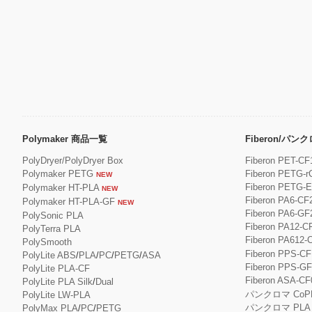
Polymaker 商品一覧
Fiberon/パ
PolyDryer/PolyDryer Box
Fiberon PET-CF
Polymaker PETG
Fiberon PETG-r
NEW
Fiberon PETG-
Polymaker HT-PLA
NEW
Fiberon PA6-CF
Polymaker HT-PLA-GF
NEW
Fiberon PA6-GF
PolySonic PLA
Fiberon PA12-C
PolyTerra PLA
Fiberon PA612-
PolySmooth
Fiberon PPS-CF
PolyLite ABS
/
PLA
/
PC
/
PETG
/
ASA
Fiberon PPS-G
PolyLite PLA-CF
Fiberon ASA-CF
PolyLite PLA Silk
/
Dual
パンクロマ CoP
PolyLite LW-PLA
パンクロマ PLA
PolyMax PLA
/
PC
/
PETG