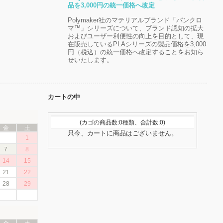
品を3,000円の統一価格へ改定
Polymaker社のマテリアルブランド「パンクロ
マ™」シリーズについて、ブランド認知の拡大
およびユーザー利便性の向上を目的として、現
在販売しているPLAシリーズの製品価格を3,000
円（税込）の統一価格へ改定することをお知ら
せいたします。
カートの中
(カゴの商品数:0種類、合計数:0)
金
土
只今、カートに商品はございません。
1
7
8
14
15
21
22
28
29