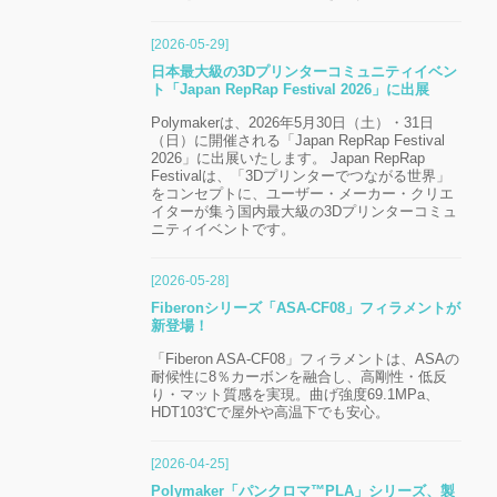
[2026-05-29]
日本最大級の3Dプリンターコミュニティイベン
ト「Japan RepRap Festival 2026」に出展
Polymakerは、2026年5月30日（土）・31日
（日）に開催される「Japan RepRap Festival
2026」に出展いたします。 Japan RepRap
Festivalは、「3Dプリンターでつながる世界」
をコンセプトに、ユーザー・メーカー・クリエ
イターが集う国内最大級の3Dプリンターコミュ
ニティイベントです。
[2026-05-28]
Fiberonシリーズ「ASA-CF08」フィラメントが
新登場！
「Fiberon ASA-CF08」フィラメントは、ASAの
耐候性に8％カーボンを融合し、高剛性・低反
り・マット質感を実現。曲げ強度69.1MPa、
HDT103℃で屋外や高温下でも安心。
[2026-04-25]
Polymaker「パンクロマ™PLA」シリーズ、製