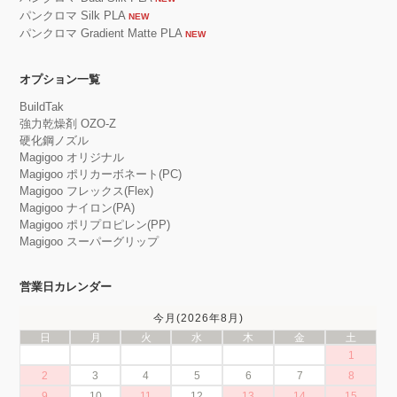
パンクロマ Silk PLA
NEW
パンクロマ Gradient Matte PLA
NEW
オプション一覧
BuildTak
強力乾燥剤 OZO-Z
硬化鋼ノズル
Magigoo オリジナル
Magigoo ポリカーボネート(PC)
Magigoo フレックス(Flex)
Magigoo ナイロン(PA)
Magigoo ポリプロピレン(PP)
Magigoo スーパーグリップ
営業日カレンダー
今月(2026年8月)
日
月
火
水
木
金
土
1
2
3
4
5
6
7
8
9
10
11
12
13
14
15