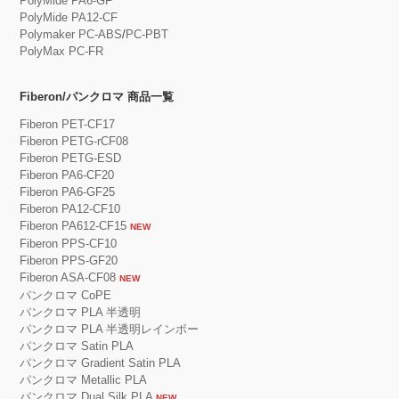
PolyMide PA6-GF
PolyMide PA12-CF
Polymaker PC-ABS
/
PC-PBT
PolyMax PC-FR
Fiberon/パンクロマ 商品一覧
Fiberon PET-CF17
Fiberon PETG-rCF08
Fiberon PETG-ESD
Fiberon PA6-CF20
Fiberon PA6-GF25
Fiberon PA12-CF10
Fiberon PA612-CF15
NEW
Fiberon PPS-CF10
Fiberon PPS-GF20
Fiberon ASA-CF08
NEW
パンクロマ CoPE
パンクロマ PLA 半透明
パンクロマ PLA 半透明レインボー
パンクロマ Satin PLA
パンクロマ Gradient Satin PLA
パンクロマ Metallic PLA
パンクロマ Dual Silk PLA
NEW