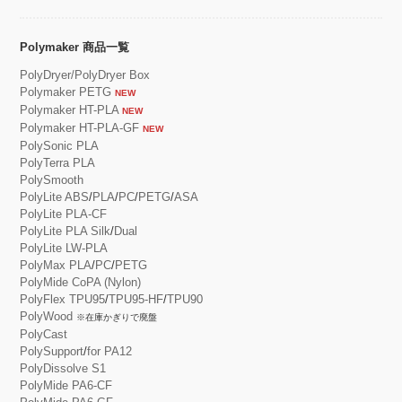
Polymaker 商品一覧
PolyDryer/PolyDryer Box
Polymaker PETG
NEW
Polymaker HT-PLA
NEW
Polymaker HT-PLA-GF
NEW
PolySonic PLA
PolyTerra PLA
PolySmooth
PolyLite ABS
/
PLA
/
PC
/
PETG
/
ASA
PolyLite PLA-CF
PolyLite PLA Silk
/
Dual
PolyLite LW-PLA
PolyMax PLA
/
PC
/
PETG
PolyMide CoPA (Nylon)
PolyFlex TPU95
/
TPU95-HF
/
TPU90
PolyWood
※在庫かぎりで廃盤
PolyCast
PolySupport
/
for PA12
PolyDissolve S1
PolyMide PA6-CF