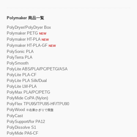
Polymaker 商品一覧
PolyDryer/PolyDryer Box
Polymaker PETG
NEW
Polymaker HT-PLA
NEW
Polymaker HT-PLA-GF
NEW
PolySonic PLA
PolyTerra PLA
PolySmooth
PolyLite ABS
/
PLA
/
PC
/
PETG
/
ASA
PolyLite PLA-CF
PolyLite PLA Silk
/
Dual
PolyLite LW-PLA
PolyMax PLA
/
PC
/
PETG
PolyMide CoPA (Nylon)
PolyFlex TPU95
/
TPU95-HF
/
TPU90
PolyWood
※在庫かぎりで廃盤
PolyCast
PolySupport
/
for PA12
PolyDissolve S1
PolyMide PA6-CF