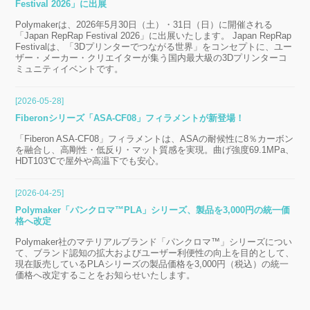
Festival 2026」に出展
Polymakerは、2026年5月30日（土）・31日（日）に開催される
「Japan RepRap Festival 2026」に出展いたします。 Japan RepRap
Festivalは、「3Dプリンターでつながる世界」をコンセプトに、ユー
ザー・メーカー・クリエイターが集う国内最大級の3Dプリンターコ
ミュニティイベントです。
[2026-05-28]
Fiberonシリーズ「ASA-CF08」フィラメントが新登場！
「Fiberon ASA-CF08」フィラメントは、ASAの耐候性に8％カーボン
を融合し、高剛性・低反り・マット質感を実現。曲げ強度69.1MPa、
HDT103℃で屋外や高温下でも安心。
[2026-04-25]
Polymaker「パンクロマ™PLA」シリーズ、製品を3,000円の統一価
格へ改定
Polymaker社のマテリアルブランド「パンクロマ™」シリーズについ
て、ブランド認知の拡大およびユーザー利便性の向上を目的として、
現在販売しているPLAシリーズの製品価格を3,000円（税込）の統一
価格へ改定することをお知らせいたします。