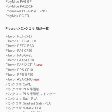
PolyMide PA6-GF
PolyMide PA12-CF
Polymaker PC-ABS
/
PC-PBT
PolyMax PC-FR
Fiberon/パンクロマ 商品一覧
Fiberon PET-CF17
Fiberon PETG-rCF08
Fiberon PETG-ESD
Fiberon PA6-CF20
Fiberon PA6-GF25
Fiberon PA12-CF10
Fiberon PA612-CF15
NEW
Fiberon PPS-CF10
Fiberon PPS-GF20
Fiberon ASA-CF08
NEW
パンクロマ CoPE
パンクロマ PLA 半透明
パンクロマ PLA 半透明レインボー
パンクロマ Satin PLA
パンクロマ Gradient Satin PLA
パンクロマ Metallic PLA