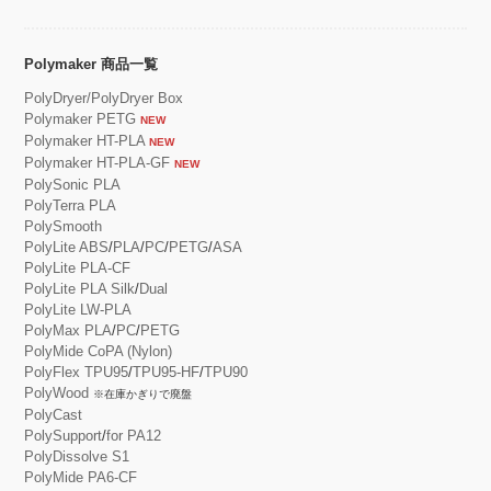
Polymaker 商品一覧
PolyDryer/PolyDryer Box
Polymaker PETG
NEW
Polymaker HT-PLA
NEW
Polymaker HT-PLA-GF
NEW
PolySonic PLA
PolyTerra PLA
PolySmooth
PolyLite ABS
/
PLA
/
PC
/
PETG
/
ASA
PolyLite PLA-CF
PolyLite PLA Silk
/
Dual
PolyLite LW-PLA
PolyMax PLA
/
PC
/
PETG
PolyMide CoPA (Nylon)
PolyFlex TPU95
/
TPU95-HF
/
TPU90
PolyWood
※在庫かぎりで廃盤
PolyCast
PolySupport
/
for PA12
PolyDissolve S1
PolyMide PA6-CF