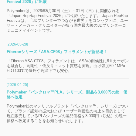
Festival 2026」に出展
Polymakerは、2026年5月30日（土）・31日（日）に開催される
「Japan RepRap Festival 2026」に出展いたします。 Japan RepRap
Festivalは、「3Dプリンターでつながる世界」をコンセプトに、ユー
ザー・メーカー・クリエイターが集う国内最大級の3Dプリンターコ
ミュニティイベントです。
[2026-05-28]
Fiberonシリーズ「ASA-CF08」フィラメントが新登場！
「Fiberon ASA-CF08」フィラメントは、ASAの耐候性に8％カーボン
を融合し、高剛性・低反り・マット質感を実現。曲げ強度69.1MPa、
HDT103℃で屋外や高温下でも安心。
[2026-04-25]
Polymaker「パンクロマ™PLA」シリーズ、製品を3,000円の統一価
格へ改定
Polymaker社のマテリアルブランド「パンクロマ™」シリーズについ
て、ブランド認知の拡大およびユーザー利便性の向上を目的として、
現在販売しているPLAシリーズの製品価格を3,000円（税込）の統一
価格へ改定することをお知らせいたします。