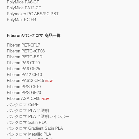
PolyMide PA6-GF
PolyMide PA12-CF
Polymaker PC-ABS
/
PC-PBT
PolyMax PC-FR
Fiberon/パンクロマ 商品一覧
Fiberon PET-CF17
Fiberon PETG-rCF08
Fiberon PETG-ESD
Fiberon PA6-CF20
Fiberon PA6-GF25
Fiberon PA12-CF10
Fiberon PA612-CF15
NEW
Fiberon PPS-CF10
Fiberon PPS-GF20
Fiberon ASA-CF08
NEW
パンクロマ CoPE
パンクロマ PLA 半透明
パンクロマ PLA 半透明レインボー
パンクロマ Satin PLA
パンクロマ Gradient Satin PLA
パンクロマ Metallic PLA