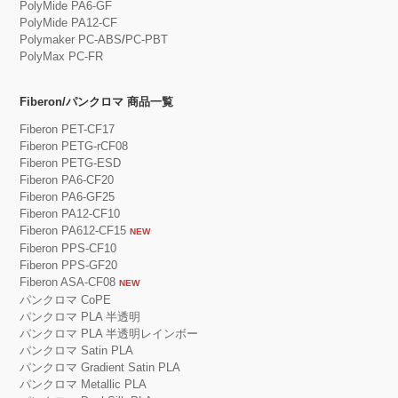
PolyMide PA6-GF
PolyMide PA12-CF
Polymaker PC-ABS
/
PC-PBT
PolyMax PC-FR
Fiberon/パンクロマ 商品一覧
Fiberon PET-CF17
Fiberon PETG-rCF08
Fiberon PETG-ESD
Fiberon PA6-CF20
Fiberon PA6-GF25
Fiberon PA12-CF10
Fiberon PA612-CF15
NEW
Fiberon PPS-CF10
Fiberon PPS-GF20
Fiberon ASA-CF08
NEW
パンクロマ CoPE
パンクロマ PLA 半透明
パンクロマ PLA 半透明レインボー
パンクロマ Satin PLA
パンクロマ Gradient Satin PLA
パンクロマ Metallic PLA