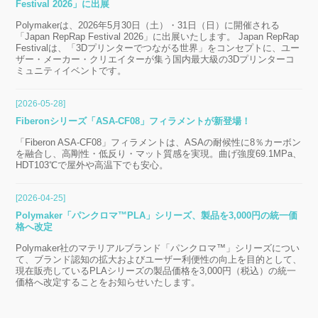
Festival 2026」に出展
Polymakerは、2026年5月30日（土）・31日（日）に開催される
「Japan RepRap Festival 2026」に出展いたします。 Japan RepRap
Festivalは、「3Dプリンターでつながる世界」をコンセプトに、ユー
ザー・メーカー・クリエイターが集う国内最大級の3Dプリンターコ
ミュニティイベントです。
[2026-05-28]
Fiberonシリーズ「ASA-CF08」フィラメントが新登場！
「Fiberon ASA-CF08」フィラメントは、ASAの耐候性に8％カーボン
を融合し、高剛性・低反り・マット質感を実現。曲げ強度69.1MPa、
HDT103℃で屋外や高温下でも安心。
[2026-04-25]
Polymaker「パンクロマ™PLA」シリーズ、製品を3,000円の統一価
格へ改定
Polymaker社のマテリアルブランド「パンクロマ™」シリーズについ
て、ブランド認知の拡大およびユーザー利便性の向上を目的として、
現在販売しているPLAシリーズの製品価格を3,000円（税込）の統一
価格へ改定することをお知らせいたします。