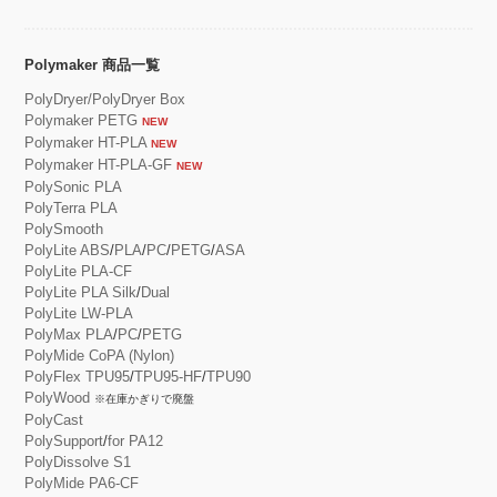
Polymaker 商品一覧
PolyDryer/PolyDryer Box
Polymaker PETG
NEW
Polymaker HT-PLA
NEW
Polymaker HT-PLA-GF
NEW
PolySonic PLA
PolyTerra PLA
PolySmooth
PolyLite ABS
/
PLA
/
PC
/
PETG
/
ASA
PolyLite PLA-CF
PolyLite PLA Silk
/
Dual
PolyLite LW-PLA
PolyMax PLA
/
PC
/
PETG
PolyMide CoPA (Nylon)
PolyFlex TPU95
/
TPU95-HF
/
TPU90
PolyWood
※在庫かぎりで廃盤
PolyCast
PolySupport
/
for PA12
PolyDissolve S1
PolyMide PA6-CF