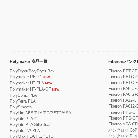
Polymaker 商品一覧
Fiberon/パ
PolyDryer/PolyDryer Box
Fiberon PET-CF
Polymaker PETG
Fiberon PETG-r
NEW
Fiberon PETG-
Polymaker HT-PLA
NEW
Fiberon PA6-CF
Polymaker HT-PLA-GF
NEW
Fiberon PA6-GF
PolySonic PLA
Fiberon PA12-C
PolyTerra PLA
Fiberon PA612-
PolySmooth
Fiberon PPS-CF
PolyLite ABS
/
PLA
/
PC
/
PETG
/
ASA
Fiberon PPS-G
PolyLite PLA-CF
Fiberon ASA-CF
PolyLite PLA Silk
/
Dual
パンクロマ CoP
PolyLite LW-PLA
パンクロマ PLA
PolyMax PLA
/
PC
/
PETG