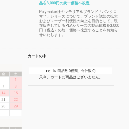
品を3,000円の統一価格へ改定
Polymaker社のマテリアルブランド「パンクロ
マ™」シリーズについて、ブランド認知の拡大
およびユーザー利便性の向上を目的として、現
在販売しているPLAシリーズの製品価格を3,000
円（税込）の統一価格へ改定することをお知ら
せいたします。
カートの中
(カゴの商品数:0種類、合計数:0)
金
土
只今、カートに商品はございません。
1
7
8
14
15
21
22
28
29