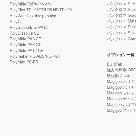
パンクロマ PL
PolyMide CoPA (Nylon)
パンクロマ Satin
PolyFlex TPU95
/
TPU95-HF
/
TPU90
パンクロマ Gradie
PolyWood
※在庫かぎりで廃盤
パンクロマ Metall
PolyCast
パンクロマ Dual S
PolySupport
/
for PA12
パンクロマ Silk 
PolyDissolve S1
PolyMide PA6-CF
パンクロマ Gradie
PolyMide PA6-GF
PolyMide PA12-CF
オプション一覧
Polymaker PC-ABS
/
PC-PBT
PolyMax PC-FR
BuildTak
強力乾燥剤 OZO
硬化鋼ノズル
Magigoo オリ
Magigoo ポリ
Magigoo フレック
Magigoo ナイロ
Magigoo ポリ
Magigoo ス