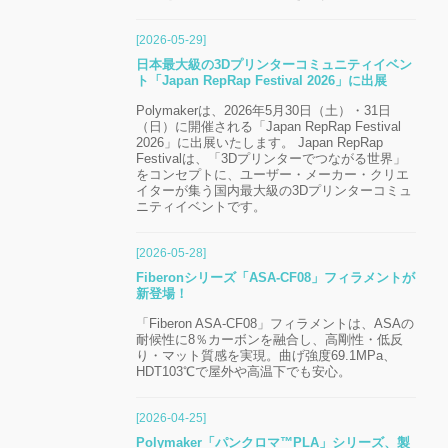
[2026-05-29]
日本最大級の3Dプリンターコミュニティイベン
ト「Japan RepRap Festival 2026」に出展
Polymakerは、2026年5月30日（土）・31日
（日）に開催される「Japan RepRap Festival
2026」に出展いたします。 Japan RepRap
Festivalは、「3Dプリンターでつながる世界」
をコンセプトに、ユーザー・メーカー・クリエ
イターが集う国内最大級の3Dプリンターコミュ
ニティイベントです。
[2026-05-28]
Fiberonシリーズ「ASA-CF08」フィラメントが
新登場！
「Fiberon ASA-CF08」フィラメントは、ASAの
耐候性に8％カーボンを融合し、高剛性・低反
り・マット質感を実現。曲げ強度69.1MPa、
HDT103℃で屋外や高温下でも安心。
[2026-04-25]
Polymaker「パンクロマ™PLA」シリーズ、製