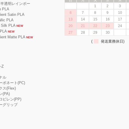
日
月
火
水
木
A 半透明レインボー
1
2
3
 PLA
6
7
8
9
10
nt Satin PLA
13
14
15
16
17
ic PLA
ilk PLA
20
21
22
23
24
NEW
PLA
NEW
27
28
29
30
nt Matte PLA
NEW
(
発送業務休日)
-Z
ジナル
カーボネート(PC)
ス(Flex)
ン(PA)
プロピレン(PP)
ーパーグリップ