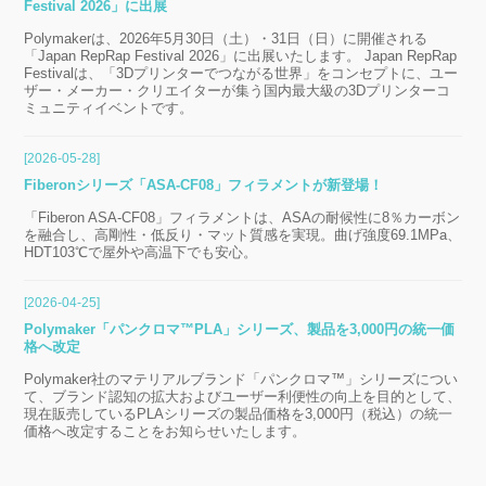
Festival 2026」に出展
Polymakerは、2026年5月30日（土）・31日（日）に開催される
「Japan RepRap Festival 2026」に出展いたします。 Japan RepRap
Festivalは、「3Dプリンターでつながる世界」をコンセプトに、ユー
ザー・メーカー・クリエイターが集う国内最大級の3Dプリンターコ
ミュニティイベントです。
[2026-05-28]
Fiberonシリーズ「ASA-CF08」フィラメントが新登場！
「Fiberon ASA-CF08」フィラメントは、ASAの耐候性に8％カーボン
を融合し、高剛性・低反り・マット質感を実現。曲げ強度69.1MPa、
HDT103℃で屋外や高温下でも安心。
[2026-04-25]
Polymaker「パンクロマ™PLA」シリーズ、製品を3,000円の統一価
格へ改定
Polymaker社のマテリアルブランド「パンクロマ™」シリーズについ
て、ブランド認知の拡大およびユーザー利便性の向上を目的として、
現在販売しているPLAシリーズの製品価格を3,000円（税込）の統一
価格へ改定することをお知らせいたします。