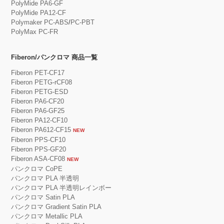
PolyMide PA6-GF
PolyMide PA12-CF
Polymaker PC-ABS
/
PC-PBT
PolyMax PC-FR
Fiberon/パンクロマ 商品一覧
Fiberon PET-CF17
Fiberon PETG-rCF08
Fiberon PETG-ESD
Fiberon PA6-CF20
Fiberon PA6-GF25
Fiberon PA12-CF10
Fiberon PA612-CF15
NEW
Fiberon PPS-CF10
Fiberon PPS-GF20
Fiberon ASA-CF08
NEW
パンクロマ CoPE
パンクロマ PLA 半透明
パンクロマ PLA 半透明レインボー
パンクロマ Satin PLA
パンクロマ Gradient Satin PLA
パンクロマ Metallic PLA