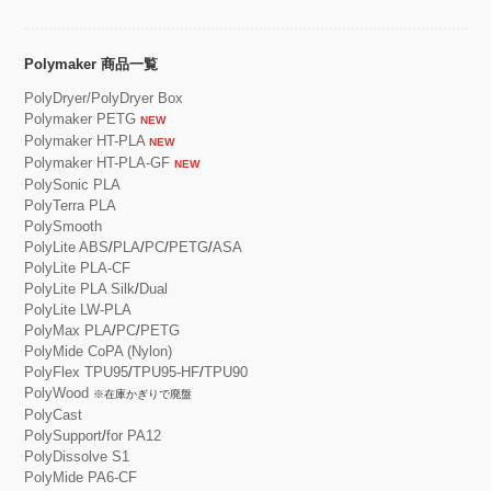
Polymaker 商品一覧
PolyDryer/PolyDryer Box
Polymaker PETG
NEW
Polymaker HT-PLA
NEW
Polymaker HT-PLA-GF
NEW
PolySonic PLA
PolyTerra PLA
PolySmooth
PolyLite ABS
/
PLA
/
PC
/
PETG
/
ASA
PolyLite PLA-CF
PolyLite PLA Silk
/
Dual
PolyLite LW-PLA
PolyMax PLA
/
PC
/
PETG
PolyMide CoPA (Nylon)
PolyFlex TPU95
/
TPU95-HF
/
TPU90
PolyWood
※在庫かぎりで廃盤
PolyCast
PolySupport
/
for PA12
PolyDissolve S1
PolyMide PA6-CF