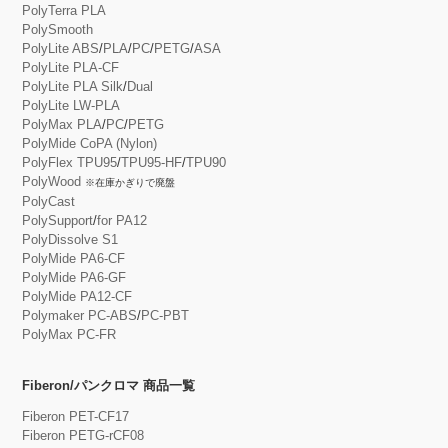
PolyTerra PLA
PolySmooth
PolyLite ABS
/
PLA
/
PC
/
PETG
/
ASA
PolyLite PLA-CF
PolyLite PLA Silk
/
Dual
PolyLite LW-PLA
PolyMax PLA
/
PC
/
PETG
PolyMide CoPA (Nylon)
PolyFlex TPU95
/
TPU95-HF
/
TPU90
PolyWood
※在庫かぎりで廃盤
PolyCast
PolySupport
/
for PA12
PolyDissolve S1
PolyMide PA6-CF
PolyMide PA6-GF
PolyMide PA12-CF
Polymaker PC-ABS
/
PC-PBT
PolyMax PC-FR
Fiberon/パンクロマ 商品一覧
Fiberon PET-CF17
Fiberon PETG-rCF08