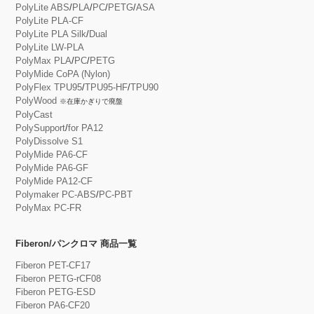
PolyLite ABS
/
PLA
/
PC
/
PETG
/
ASA
PolyLite PLA-CF
PolyLite PLA Silk
/
Dual
PolyLite LW-PLA
PolyMax PLA
/
PC
/
PETG
PolyMide CoPA (Nylon)
PolyFlex TPU95
/
TPU95-HF
/
TPU90
PolyWood
※在庫かぎりで廃盤
PolyCast
PolySupport
/
for PA12
PolyDissolve S1
PolyMide PA6-CF
PolyMide PA6-GF
PolyMide PA12-CF
Polymaker PC-ABS
/
PC-PBT
PolyMax PC-FR
Fiberon/パンクロマ 商品一覧
Fiberon PET-CF17
Fiberon PETG-rCF08
Fiberon PETG-ESD
Fiberon PA6-CF20