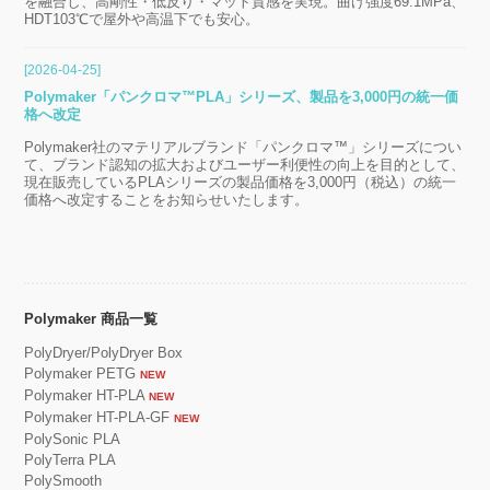
を融合し、高剛性・低反り・マット質感を実現。曲げ強度69.1MPa、
HDT103℃で屋外や高温下でも安心。
[2026-04-25]
Polymaker「パンクロマ™PLA」シリーズ、製品を3,000円の統一価
格へ改定
Polymaker社のマテリアルブランド「パンクロマ™」シリーズについ
て、ブランド認知の拡大およびユーザー利便性の向上を目的として、
現在販売しているPLAシリーズの製品価格を3,000円（税込）の統一
価格へ改定することをお知らせいたします。
Polymaker 商品一覧
PolyDryer/PolyDryer Box
Polymaker PETG
NEW
Polymaker HT-PLA
NEW
Polymaker HT-PLA-GF
NEW
PolySonic PLA
PolyTerra PLA
PolySmooth