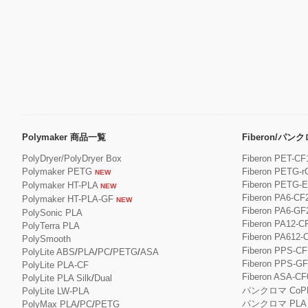
Polymaker 商品一覧
Fiberon/パ
PolyDryer/PolyDryer Box
Fiberon PET-CF
Polymaker PETG
Fiberon PETG-r
NEW
Fiberon PETG-
Polymaker HT-PLA
NEW
Fiberon PA6-CF
Polymaker HT-PLA-GF
NEW
Fiberon PA6-GF
PolySonic PLA
Fiberon PA12-C
PolyTerra PLA
Fiberon PA612-
PolySmooth
Fiberon PPS-CF
PolyLite ABS
/
PLA
/
PC
/
PETG
/
ASA
Fiberon PPS-G
PolyLite PLA-CF
Fiberon ASA-CF
PolyLite PLA Silk
/
Dual
パンクロマ CoP
PolyLite LW-PLA
パンクロマ PLA
PolyMax PLA
/
PC
/
PETG