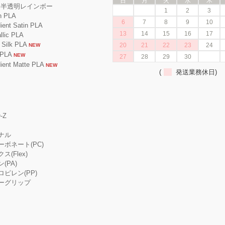
日
月
火
水
木
A 半透明レインボー
1
2
3
 PLA
6
7
8
9
10
nt Satin PLA
13
14
15
16
17
ic PLA
ilk PLA
20
21
22
23
24
NEW
PLA
NEW
27
28
29
30
nt Matte PLA
NEW
(
発送業務休日)
-Z
ジナル
カーボネート(PC)
ス(Flex)
ン(PA)
プロピレン(PP)
ーパーグリップ