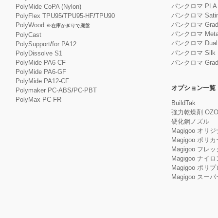
パンクロマ PL
PolyMide CoPA (Nylon)
パンクロマ Satin
PolyFlex TPU95
/
TPU95-HF
/
TPU90
パンクロマ Gradie
PolyWood
※在庫かぎりで廃盤
パンクロマ Metall
PolyCast
パンクロマ Dual S
PolySupport
/
for PA12
パンクロマ Silk 
PolyDissolve S1
PolyMide PA6-CF
パンクロマ Gradie
PolyMide PA6-GF
PolyMide PA12-CF
オプション一覧
Polymaker PC-ABS
/
PC-PBT
PolyMax PC-FR
BuildTak
強力乾燥剤 OZO
硬化鋼ノズル
Magigoo オリ
Magigoo ポリ
Magigoo フレック
Magigoo ナイロ
Magigoo ポリ
Magigoo ス