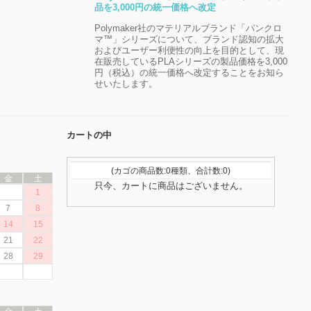
品を3,000円の統一価格へ改定
Polymaker社のマテリアルブランド「パンクロ
マ™」シリーズについて、ブランド認知の拡大
およびユーザー利便性の向上を目的として、現
在販売しているPLAシリーズの製品価格を3,000
円（税込）の統一価格へ改定することをお知ら
せいたします。
カートの中
(カゴの商品数:0種類、合計数:0)
金
土
只今、カートに商品はございません。
1
7
8
14
15
21
22
28
29