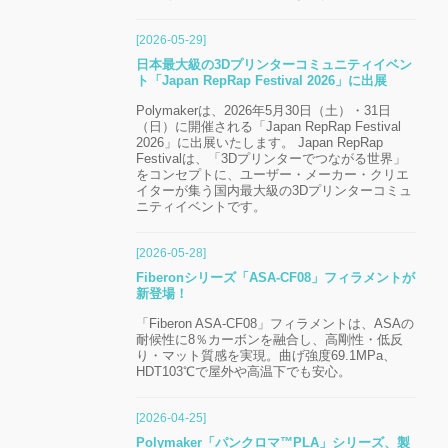
[2026-05-29]
日本最大級の3Dプリンターコミュニティイベン
ト「Japan RepRap Festival 2026」に出展
Polymakerは、2026年5月30日（土）・31日
（日）に開催される「Japan RepRap Festival
2026」に出展いたします。 Japan RepRap
Festivalは、「3Dプリンターでつながる世界」
をコンセプトに、ユーザー・メーカー・クリエ
イターが集う国内最大級の3Dプリンターコミュ
ニティイベントです。
[2026-05-28]
Fiberonシリーズ「ASA-CF08」フィラメントが
新登場！
「Fiberon ASA-CF08」フィラメントは、ASAの
耐候性に8％カーボンを融合し、高剛性・低反
り・マット質感を実現。曲げ強度69.1MPa、
HDT103℃で屋外や高温下でも安心。
[2026-04-25]
Polymaker「パンクロマ™PLA」シリーズ、製