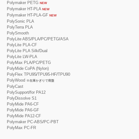
Polymaker PETG
NEW
Polymaker HT-PLA
NEW
Polymaker HT-PLA-GF
NEW
PolySonic PLA
PolyTerra PLA
PolySmooth
PolyLite ABS
/
PLA
/
PC
/
PETG
/
ASA
PolyLite PLA-CF
PolyLite PLA Silk
/
Dual
PolyLite LW-PLA
PolyMax PLA
/
PC
/
PETG
PolyMide CoPA (Nylon)
PolyFlex TPU95
/
TPU95-HF
/
TPU90
PolyWood
※在庫かぎりで廃盤
PolyCast
PolySupport
/
for PA12
PolyDissolve S1
PolyMide PA6-CF
PolyMide PA6-GF
PolyMide PA12-CF
Polymaker PC-ABS
/
PC-PBT
PolyMax PC-FR