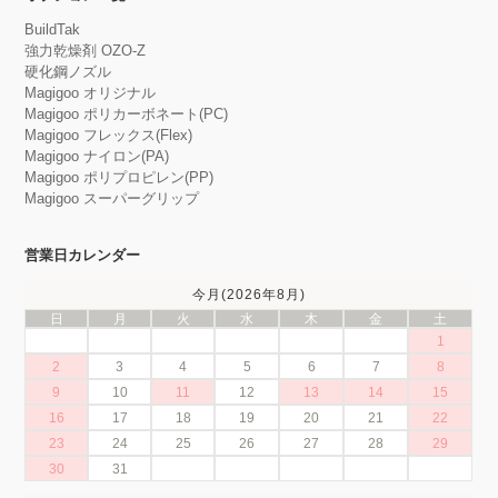
BuildTak
強力乾燥剤 OZO-Z
硬化鋼ノズル
Magigoo オリジナル
Magigoo ポリカーボネート(PC)
Magigoo フレックス(Flex)
Magigoo ナイロン(PA)
Magigoo ポリプロピレン(PP)
Magigoo スーパーグリップ
営業日カレンダー
今月(2026年8月)
日
月
火
水
木
金
土
1
2
3
4
5
6
7
8
9
10
11
12
13
14
15
16
17
18
19
20
21
22
23
24
25
26
27
28
29
30
31