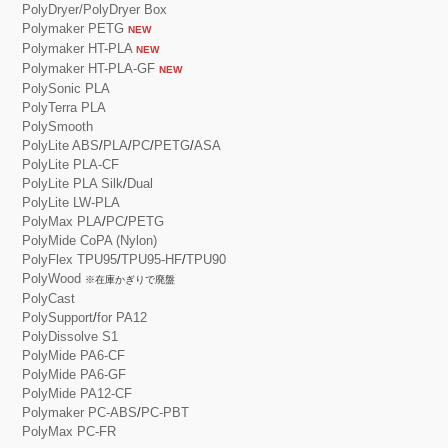
PolyDryer/PolyDryer Box
Polymaker PETG
NEW
Polymaker HT-PLA
NEW
Polymaker HT-PLA-GF
NEW
PolySonic PLA
PolyTerra PLA
PolySmooth
PolyLite ABS
/
PLA
/
PC
/
PETG
/
ASA
PolyLite PLA-CF
PolyLite PLA Silk
/
Dual
PolyLite LW-PLA
PolyMax PLA
/
PC
/
PETG
PolyMide CoPA (Nylon)
PolyFlex TPU95
/
TPU95-HF
/
TPU90
PolyWood
※在庫かぎりで廃盤
PolyCast
PolySupport
/
for PA12
PolyDissolve S1
PolyMide PA6-CF
PolyMide PA6-GF
PolyMide PA12-CF
Polymaker PC-ABS
/
PC-PBT
PolyMax PC-FR