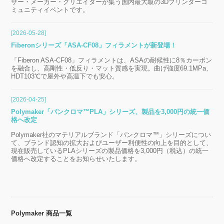
ザー・メーカー・クリエイターが集う国内最大級の3Dプリンターコ
ミュニティイベントです。
[2026-05-28]
Fiberonシリーズ「ASA-CF08」フィラメントが新登場！
「Fiberon ASA-CF08」フィラメントは、ASAの耐候性に8％カーボン
を融合し、高剛性・低反り・マット質感を実現。曲げ強度69.1MPa、
HDT103℃で屋外や高温下でも安心。
[2026-04-25]
Polymaker「パンクロマ™PLA」シリーズ、製品を3,000円の統一価
格へ改定
Polymaker社のマテリアルブランド「パンクロマ™」シリーズについ
て、ブランド認知の拡大およびユーザー利便性の向上を目的として、
現在販売しているPLAシリーズの製品価格を3,000円（税込）の統一
価格へ改定することをお知らせいたします。
Polymaker 商品一覧