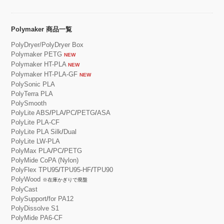
Polymaker 商品一覧
PolyDryer/PolyDryer Box
Polymaker PETG
NEW
Polymaker HT-PLA
NEW
Polymaker HT-PLA-GF
NEW
PolySonic PLA
PolyTerra PLA
PolySmooth
PolyLite ABS
/
PLA
/
PC
/
PETG
/
ASA
PolyLite PLA-CF
PolyLite PLA Silk
/
Dual
PolyLite LW-PLA
PolyMax PLA
/
PC
/
PETG
PolyMide CoPA (Nylon)
PolyFlex TPU95
/
TPU95-HF
/
TPU90
PolyWood
※在庫かぎりで廃盤
PolyCast
PolySupport
/
for PA12
PolyDissolve S1
PolyMide PA6-CF