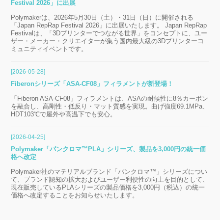
Festival 2026」に出展
Polymakerは、2026年5月30日（土）・31日（日）に開催される
「Japan RepRap Festival 2026」に出展いたします。 Japan RepRap
Festivalは、「3Dプリンターでつながる世界」をコンセプトに、ユー
ザー・メーカー・クリエイターが集う国内最大級の3Dプリンターコ
ミュニティイベントです。
[2026-05-28]
Fiberonシリーズ「ASA-CF08」フィラメントが新登場！
「Fiberon ASA-CF08」フィラメントは、ASAの耐候性に8％カーボン
を融合し、高剛性・低反り・マット質感を実現。曲げ強度69.1MPa、
HDT103℃で屋外や高温下でも安心。
[2026-04-25]
Polymaker「パンクロマ™PLA」シリーズ、製品を3,000円の統一価
格へ改定
Polymaker社のマテリアルブランド「パンクロマ™」シリーズについ
て、ブランド認知の拡大およびユーザー利便性の向上を目的として、
現在販売しているPLAシリーズの製品価格を3,000円（税込）の統一
価格へ改定することをお知らせいたします。