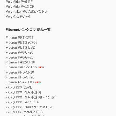
PolyMide PA6-GF
PolyMide PA12-CF
Polymaker PC-ABS
/
PC-PBT
PolyMax PC-FR
Fiberon/パンクロマ 商品一覧
Fiberon PET-CF17
Fiberon PETG-rCF08
Fiberon PETG-ESD
Fiberon PA6-CF20
Fiberon PA6-GF25
Fiberon PA12-CF10
Fiberon PA612-CF15
NEW
Fiberon PPS-CF10
Fiberon PPS-GF20
Fiberon ASA-CF08
NEW
パンクロマ CoPE
パンクロマ PLA 半透明
パンクロマ PLA 半透明レインボー
パンクロマ Satin PLA
パンクロマ Gradient Satin PLA
パンクロマ Metallic PLA