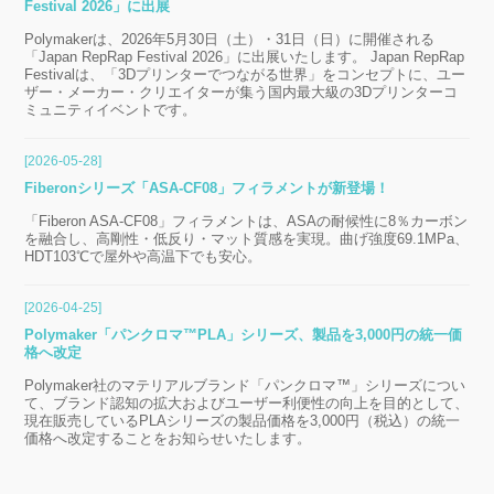
Festival 2026」に出展
Polymakerは、2026年5月30日（土）・31日（日）に開催される
「Japan RepRap Festival 2026」に出展いたします。 Japan RepRap
Festivalは、「3Dプリンターでつながる世界」をコンセプトに、ユー
ザー・メーカー・クリエイターが集う国内最大級の3Dプリンターコ
ミュニティイベントです。
[2026-05-28]
Fiberonシリーズ「ASA-CF08」フィラメントが新登場！
「Fiberon ASA-CF08」フィラメントは、ASAの耐候性に8％カーボン
を融合し、高剛性・低反り・マット質感を実現。曲げ強度69.1MPa、
HDT103℃で屋外や高温下でも安心。
[2026-04-25]
Polymaker「パンクロマ™PLA」シリーズ、製品を3,000円の統一価
格へ改定
Polymaker社のマテリアルブランド「パンクロマ™」シリーズについ
て、ブランド認知の拡大およびユーザー利便性の向上を目的として、
現在販売しているPLAシリーズの製品価格を3,000円（税込）の統一
価格へ改定することをお知らせいたします。