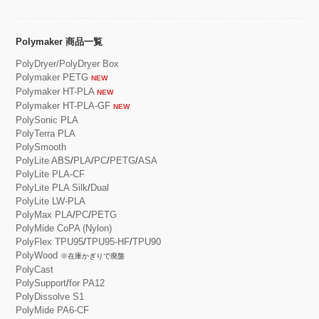
Polymaker 商品一覧
PolyDryer/PolyDryer Box
Polymaker PETG
NEW
Polymaker HT-PLA
NEW
Polymaker HT-PLA-GF
NEW
PolySonic PLA
PolyTerra PLA
PolySmooth
PolyLite ABS
/
PLA
/
PC
/
PETG
/
ASA
PolyLite PLA-CF
PolyLite PLA Silk
/
Dual
PolyLite LW-PLA
PolyMax PLA
/
PC
/
PETG
PolyMide CoPA (Nylon)
PolyFlex TPU95
/
TPU95-HF
/
TPU90
PolyWood
※在庫かぎりで廃盤
PolyCast
PolySupport
/
for PA12
PolyDissolve S1
PolyMide PA6-CF