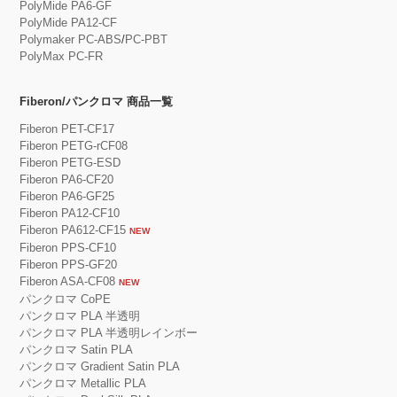
PolyMide PA6-GF
PolyMide PA12-CF
Polymaker PC-ABS
/
PC-PBT
PolyMax PC-FR
Fiberon/パンクロマ 商品一覧
Fiberon PET-CF17
Fiberon PETG-rCF08
Fiberon PETG-ESD
Fiberon PA6-CF20
Fiberon PA6-GF25
Fiberon PA12-CF10
Fiberon PA612-CF15
NEW
Fiberon PPS-CF10
Fiberon PPS-GF20
Fiberon ASA-CF08
NEW
パンクロマ CoPE
パンクロマ PLA 半透明
パンクロマ PLA 半透明レインボー
パンクロマ Satin PLA
パンクロマ Gradient Satin PLA
パンクロマ Metallic PLA