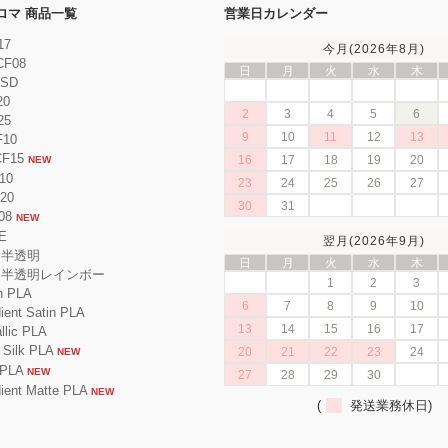
ンクロマ 商品一覧
営業日カレンダー
17
今月(2026年8月)
CF08
日
月
火
水
木
ESD
20
2
3
4
5
6
25
9
10
11
12
13
F10
CF15
16
17
18
19
20
NEW
10
23
24
25
26
27
F20
30
31
08
NEW
E
翌月(2026年9月)
 半透明
日
月
火
水
木
A 半透明レインボー
1
2
3
 PLA
6
7
8
9
10
nt Satin PLA
13
14
15
16
17
ic PLA
ilk PLA
20
21
22
23
24
NEW
PLA
NEW
27
28
29
30
nt Matte PLA
NEW
(
発送業務休日)