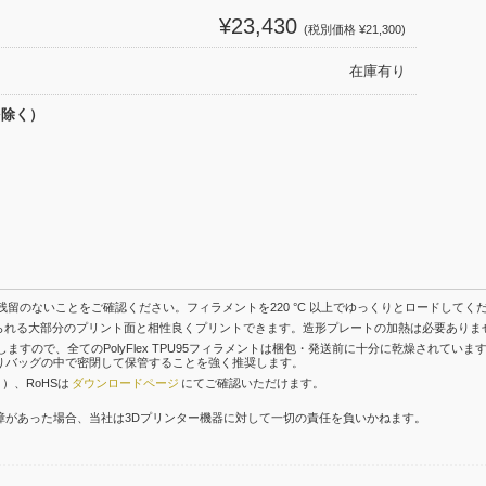
¥23,430
(税別価格 ¥21,300)
在庫有り
を除く）
料の残留のないことをご確認ください。フィラメントを220 °C 以上でゆっくりとロードしてく
一般的に用いられる大部分のプリント面と相性良くプリントできます。造形プレートの加熱は必要あり
に吸収しますので、全てのPolyFlex TPU95フィラメントは梱包・発送前に十分に乾燥さ
りバッグの中で密閉して保管することを強く推奨します。
）、RoHSは
ダウンロードページ
にてご確認いただけます。
や故障があった場合、当社は3Dプリンター機器に対して一切の責任を負いかねます。