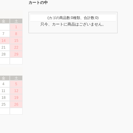
カートの中
(カゴの商品数:0種類、合計数:0)
金
土
只今、カートに商品はございません。
1
7
8
14
15
21
22
28
29
金
土
4
5
11
12
18
19
25
26