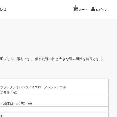
0
わせ
カート
ログイン
容易な3Dプリント素材です。 優れた弾力性と大きな歪み耐性を特長とする
／ブラック／オレンジ／イエロー／レッド／ブルー
順次発売予定）
 mm,通常は~ ± 0.02 mm)
 °C