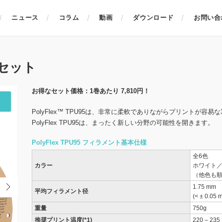
ニュース
コラム
動画
ダウンロード
お問い合
3巻セット
お得なセット価格：1巻あたり 7,810円！
PolyFlex™ TPU95は、非常に柔軟でありながらプリントが
PolyFlex TPU95は、まったく新しい分野の可能性を開きます。
PolyFlex TPU95 フィラメント基本仕様
全6色
カラー
ホワイト
（他色も
1.75 mm
平均フィラメント径
(< ± 0.05
重量
750g
推奨プリント温度(*1)
220 – 235