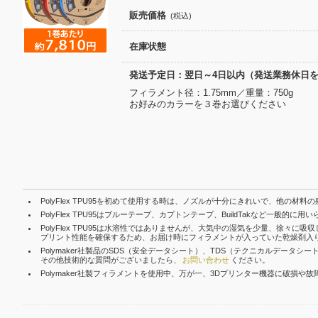
販売価格
(税込)
在庫状態
発送予定日：翌日～4日以内（発送業務休日
フィラメント径：1.75mm／重量：750g
お好みのカラーを３巻お選びください
PolyFlex TPU95を初めて使用する時は、ノズルが十分にきれいで、他の材
PolyFlex TPU95はブルーテープ、カプトンテープ、BuildTakなど
PolyFlex TPU95は水溶性ではありませんが、大気中の湿気を少量、徐々
プリント性能を確保するため、お届け時にフィラメントが入っていた乾燥剤入
Polymaker社製品のSDS（安全データシート）、TDS（テクニカルデータシート
その他技術的な質問がございましたら、
お問い合わせ
ください。
Polymaker社製フィラメントを使用中、万が一、3Dプリンター機器に破損