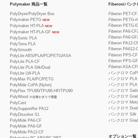
Polymaker 商品一覧
Fiberon/パ
PolyDryer/PolyDryer Box
Fiberon PET-CF
Polymaker PETG
Fiberon PETG-r
NEW
Fiberon PETG-
Polymaker HT-PLA
NEW
Fiberon PA6-CF
Polymaker HT-PLA-GF
NEW
Fiberon PA6-GF
PolySonic PLA
Fiberon PA12-C
PolyTerra PLA
Fiberon PA612-
PolySmooth
Fiberon PPS-CF
PolyLite ABS
/
PLA
/
PC
/
PETG
/
ASA
Fiberon PPS-G
PolyLite PLA-CF
Fiberon ASA-CF
PolyLite PLA Silk
/
Dual
パンクロマ CoP
PolyLite LW-PLA
パンクロマ PLA
PolyMax PLA
/
PC
/
PETG
パンクロマ PL
PolyMide CoPA (Nylon)
パンクロマ Satin
PolyFlex TPU95
/
TPU95-HF
/
TPU90
パンクロマ Gradie
PolyWood
※在庫かぎりで廃盤
パンクロマ Metall
PolyCast
パンクロマ Dual S
PolySupport
/
for PA12
パンクロマ Silk 
PolyDissolve S1
PolyMide PA6-CF
パンクロマ Gradie
PolyMide PA6-GF
PolyMide PA12-CF
オプション一覧
Polymaker PC-ABS
/
PC-PBT