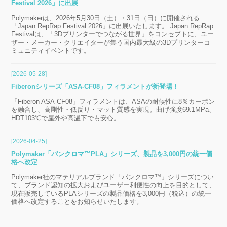
Festival 2026」に出展
Polymakerは、2026年5月30日（土）・31日（日）に開催される
「Japan RepRap Festival 2026」に出展いたします。 Japan RepRap
Festivalは、「3Dプリンターでつながる世界」をコンセプトに、ユー
ザー・メーカー・クリエイターが集う国内最大級の3Dプリンターコ
ミュニティイベントです。
[2026-05-28]
Fiberonシリーズ「ASA-CF08」フィラメントが新登場！
「Fiberon ASA-CF08」フィラメントは、ASAの耐候性に8％カーボン
を融合し、高剛性・低反り・マット質感を実現。曲げ強度69.1MPa、
HDT103℃で屋外や高温下でも安心。
[2026-04-25]
Polymaker「パンクロマ™PLA」シリーズ、製品を3,000円の統一価
格へ改定
Polymaker社のマテリアルブランド「パンクロマ™」シリーズについ
て、ブランド認知の拡大およびユーザー利便性の向上を目的として、
現在販売しているPLAシリーズの製品価格を3,000円（税込）の統一
価格へ改定することをお知らせいたします。