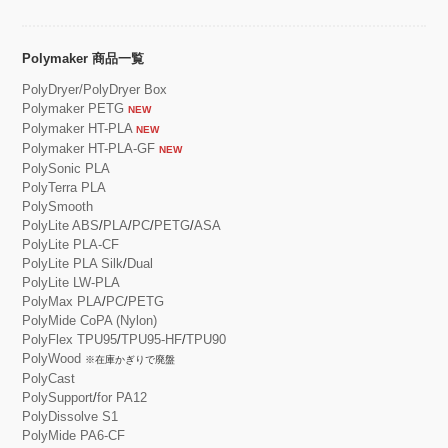
Polymaker 商品一覧
PolyDryer/PolyDryer Box
Polymaker PETG
NEW
Polymaker HT-PLA
NEW
Polymaker HT-PLA-GF
NEW
PolySonic PLA
PolyTerra PLA
PolySmooth
PolyLite ABS
/
PLA
/
PC
/
PETG
/
ASA
PolyLite PLA-CF
PolyLite PLA Silk
/
Dual
PolyLite LW-PLA
PolyMax PLA
/
PC
/
PETG
PolyMide CoPA (Nylon)
PolyFlex TPU95
/
TPU95-HF
/
TPU90
PolyWood
※在庫かぎりで廃盤
PolyCast
PolySupport
/
for PA12
PolyDissolve S1
PolyMide PA6-CF