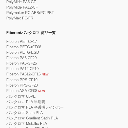
PolyMide PA6-GF
PolyMide PA12-CF
Polymaker PC-ABS
/
PC-PBT
PolyMax PC-FR
Fiberon/パンクロマ 商品一覧
Fiberon PET-CF17
Fiberon PETG-rCF08
Fiberon PETG-ESD
Fiberon PA6-CF20
Fiberon PA6-GF25
Fiberon PA12-CF10
Fiberon PA612-CF15
NEW
Fiberon PPS-CF10
Fiberon PPS-GF20
Fiberon ASA-CF08
NEW
パンクロマ CoPE
パンクロマ PLA 半透明
パンクロマ PLA 半透明レインボー
パンクロマ Satin PLA
パンクロマ Gradient Satin PLA
パンクロマ Metallic PLA