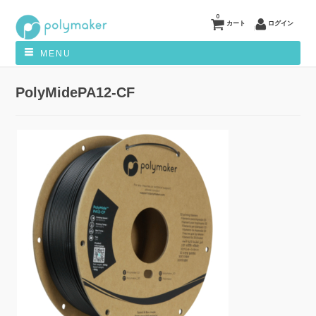
0
カート
ログイン
MENU
PolyMidePA12-CF