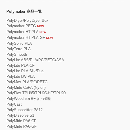
Polymaker 商品一覧
PolyDryer/PolyDryer Box
Polymaker PETG
NEW
Polymaker HT-PLA
NEW
Polymaker HT-PLA-GF
NEW
PolySonic PLA
PolyTerra PLA
PolySmooth
PolyLite ABS
/
PLA
/
PC
/
PETG
/
ASA
PolyLite PLA-CF
PolyLite PLA Silk
/
Dual
PolyLite LW-PLA
PolyMax PLA
/
PC
/
PETG
PolyMide CoPA (Nylon)
PolyFlex TPU95
/
TPU95-HF
/
TPU90
PolyWood
※在庫かぎりで廃盤
PolyCast
PolySupport
/
for PA12
PolyDissolve S1
PolyMide PA6-CF
PolyMide PA6-GF