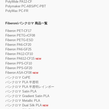
PolyMide PA12-CF
Polymaker PC-ABS
/
PC-PBT
PolyMax PC-FR
Fiberon/パンクロマ 商品一覧
Fiberon PET-CF17
Fiberon PETG-rCF08
Fiberon PETG-ESD
Fiberon PA6-CF20
Fiberon PA6-GF25
Fiberon PA12-CF10
Fiberon PA612-CF15
NEW
Fiberon PPS-CF10
Fiberon PPS-GF20
Fiberon ASA-CF08
NEW
パンクロマ CoPE
パンクロマ PLA 半透明
パンクロマ PLA 半透明レインボー
パンクロマ Satin PLA
パンクロマ Gradient Satin PLA
パンクロマ Metallic PLA
パンクロマ Dual Silk PLA
NEW