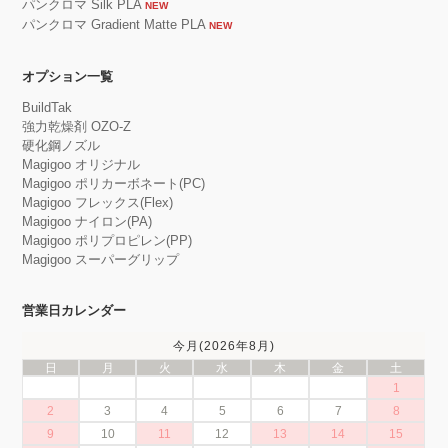
パンクロマ Silk PLA
NEW
パンクロマ Gradient Matte PLA
NEW
オプション一覧
BuildTak
強力乾燥剤 OZO-Z
硬化鋼ノズル
Magigoo オリジナル
Magigoo ポリカーボネート(PC)
Magigoo フレックス(Flex)
Magigoo ナイロン(PA)
Magigoo ポリプロピレン(PP)
Magigoo スーパーグリップ
営業日カレンダー
今月(2026年8月)
日
月
火
水
木
金
土
1
2
3
4
5
6
7
8
9
10
11
12
13
14
15