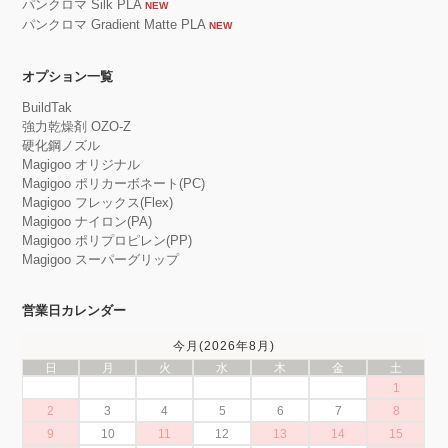
パンクロマ Silk PLA
NEW
パンクロマ Gradient Matte PLA
NEW
オプション一覧
BuildTak
強力乾燥剤 OZO-Z
硬化鋼ノズル
Magigoo オリジナル
Magigoo ポリカーボネート(PC)
Magigoo フレックス(Flex)
Magigoo ナイロン(PA)
Magigoo ポリプロピレン(PP)
Magigoo スーパーグリップ
営業日カレンダー
今月(2026年8月)
日
月
火
水
木
金
土
1
2
3
4
5
6
7
8
9
10
11
12
13
14
15