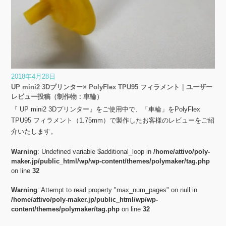
2018年4月28日
UP mini2 3Dプリンター× PolyFlex TPU95 フィラメント｜ユーザー
レビュー投稿（制作物：車輪）
『 UP mini2 3Dプリンター』をご使用中で、「車輪」をPolyFlex
TPU95 フィラメント（1.75mm）で製作したお客様のレビューをご紹
介いたします。
Warning
: Undefined variable $additional_loop in
/home/attivo/poly-
maker.jp/public_html/wp/wp-content/themes/polymaker/tag.php
on line
32
Warning
: Attempt to read property "max_num_pages" on null in
/home/attivo/poly-maker.jp/public_html/wp/wp-
content/themes/polymaker/tag.php
on line
32