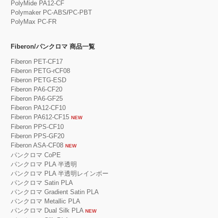
PolyMide PA12-CF
Polymaker PC-ABS
/
PC-PBT
PolyMax PC-FR
Fiberon/パンクロマ 商品一覧
Fiberon PET-CF17
Fiberon PETG-rCF08
Fiberon PETG-ESD
Fiberon PA6-CF20
Fiberon PA6-GF25
Fiberon PA12-CF10
Fiberon PA612-CF15
NEW
Fiberon PPS-CF10
Fiberon PPS-GF20
Fiberon ASA-CF08
NEW
パンクロマ CoPE
パンクロマ PLA 半透明
パンクロマ PLA 半透明レインボー
パンクロマ Satin PLA
パンクロマ Gradient Satin PLA
パンクロマ Metallic PLA
パンクロマ Dual Silk PLA
NEW