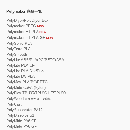
Polymaker 商品一覧
PolyDryer/PolyDryer Box
Polymaker PETG
NEW
Polymaker HT-PLA
NEW
Polymaker HT-PLA-GF
NEW
PolySonic PLA
PolyTerra PLA
PolySmooth
PolyLite ABS
/
PLA
/
PC
/
PETG
/
ASA
PolyLite PLA-CF
PolyLite PLA Silk
/
Dual
PolyLite LW-PLA
PolyMax PLA
/
PC
/
PETG
PolyMide CoPA (Nylon)
PolyFlex TPU95
/
TPU95-HF
/
TPU90
PolyWood
※在庫かぎりで廃盤
PolyCast
PolySupport
/
for PA12
PolyDissolve S1
PolyMide PA6-CF
PolyMide PA6-GF