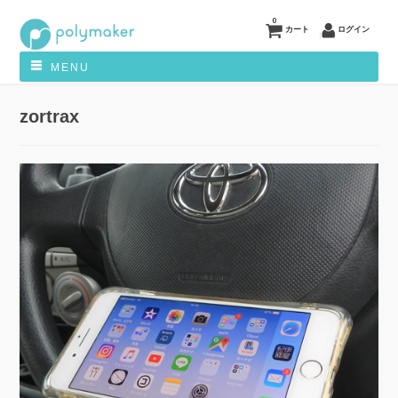
0
カート
ログイン
MENU
zortrax