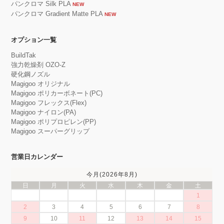
パンクロマ Silk PLA
NEW
パンクロマ Gradient Matte PLA
NEW
オプション一覧
BuildTak
強力乾燥剤 OZO-Z
硬化鋼ノズル
Magigoo オリジナル
Magigoo ポリカーボネート(PC)
Magigoo フレックス(Flex)
Magigoo ナイロン(PA)
Magigoo ポリプロピレン(PP)
Magigoo スーパーグリップ
営業日カレンダー
今月(2026年8月)
日
月
火
水
木
金
土
1
2
3
4
5
6
7
8
9
10
11
12
13
14
15