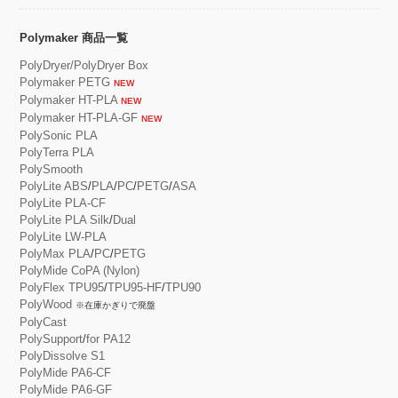
Polymaker 商品一覧
PolyDryer/PolyDryer Box
Polymaker PETG
NEW
Polymaker HT-PLA
NEW
Polymaker HT-PLA-GF
NEW
PolySonic PLA
PolyTerra PLA
PolySmooth
PolyLite ABS
/
PLA
/
PC
/
PETG
/
ASA
PolyLite PLA-CF
PolyLite PLA Silk
/
Dual
PolyLite LW-PLA
PolyMax PLA
/
PC
/
PETG
PolyMide CoPA (Nylon)
PolyFlex TPU95
/
TPU95-HF
/
TPU90
PolyWood
※在庫かぎりで廃盤
PolyCast
PolySupport
/
for PA12
PolyDissolve S1
PolyMide PA6-CF
PolyMide PA6-GF