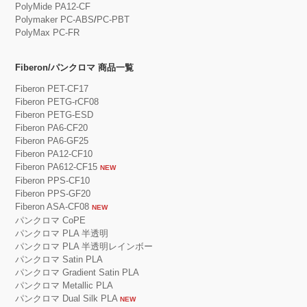
PolyMide PA12-CF
Polymaker PC-ABS
/
PC-PBT
PolyMax PC-FR
Fiberon/パンクロマ 商品一覧
Fiberon PET-CF17
Fiberon PETG-rCF08
Fiberon PETG-ESD
Fiberon PA6-CF20
Fiberon PA6-GF25
Fiberon PA12-CF10
Fiberon PA612-CF15
NEW
Fiberon PPS-CF10
Fiberon PPS-GF20
Fiberon ASA-CF08
NEW
パンクロマ CoPE
パンクロマ PLA 半透明
パンクロマ PLA 半透明レインボー
パンクロマ Satin PLA
パンクロマ Gradient Satin PLA
パンクロマ Metallic PLA
パンクロマ Dual Silk PLA
NEW